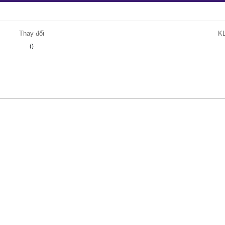
Thay đổi
K
()