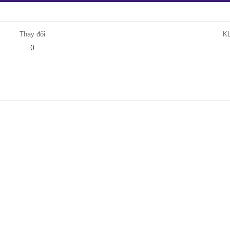
Thay đổi
K
()