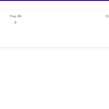
Thay đổi
K
()