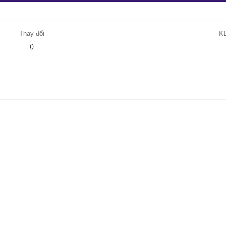
Thay đổi
K
()