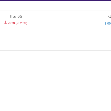
Thay đổi
K
-0.20
(-3.23%)
8,00