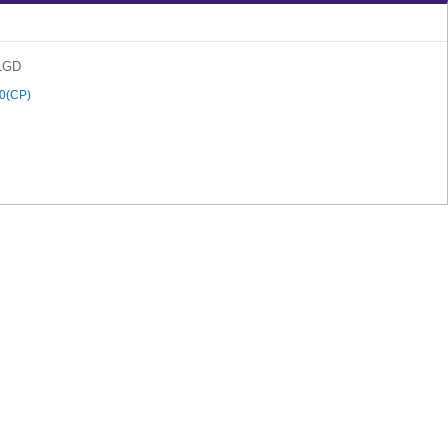
LGD
0(CP)