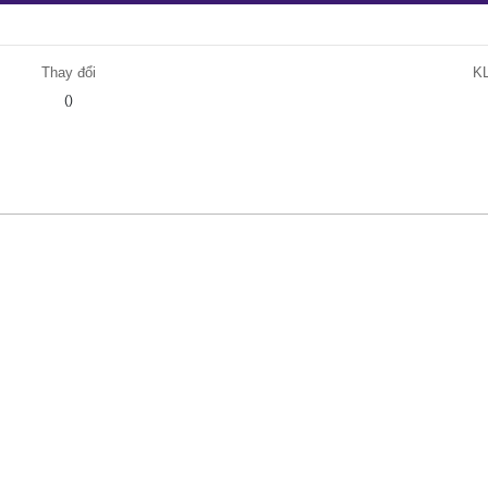
Thay đổi
K
()