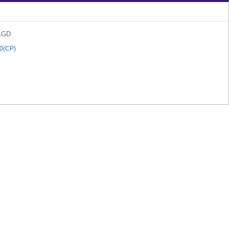
LGD
0(CP)