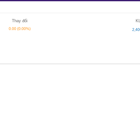
Thay đổi
K
0.00
(0.00%)
2,40