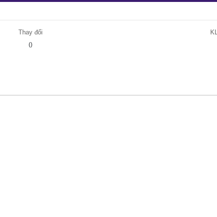
Thay đổi
K
()