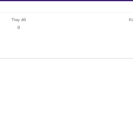
Thay đổi
K
()