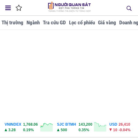
Thị trường
Ngành
Tra cứu GD
Lọc cổ phiếu
Giá vàng
Doanh ng
VNINDEX
1,768.06
SJC BTMH
143,200
USD
26,410
3.28
0.19%
500
0.35%
10
-0.04%