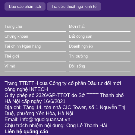
Báo cáo phân tích
Tra cứu thuật ngữ kinh tế
Trang chủ
Mới nhất
Chứng khoán
Bất động sản
Tài chính Ngân hàng
Doanh nghiệp
Thế giới
Thị trường
Vĩ mô
Đời sống
Trang TTĐTTH của Công ty cổ phần Đầu tư đổi mới
công nghệ INTECH
Giấy phép số 2326/GP-TTĐT do Sở TTTT Thành phố
Hà Nội cấp ngày 16/6/2021
Địa chỉ: Tầng 14, tòa nhà CIC Tower, số 1 Nguyễn Thị
Duệ, phường Yên Hòa, Hà Nội
Email: info@nguoiquansat.vn
Chịu trách nhiệm nội dung: Ông Lê Thanh Hải
Liên hệ quảng cáo