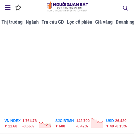
Thị trường
Ngành
Tra cứu GD
Lọc cổ phiếu
Giá vàng
Doanh ng
VNINDEX
1,764.78
SJC BTMH
142,700
USD
26,420
11.68
-0.66%
600
-0.42%
40
-0.15%