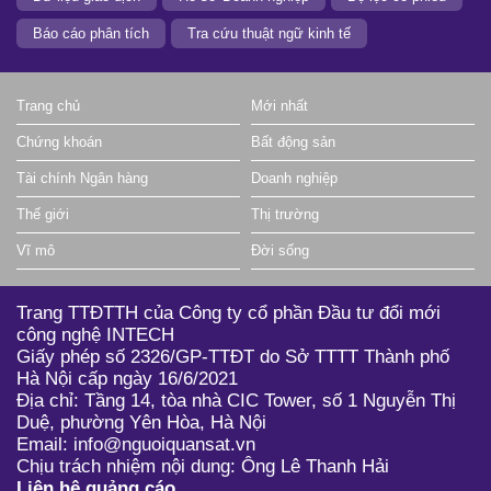
Báo cáo phân tích
Tra cứu thuật ngữ kinh tế
Trang chủ
Mới nhất
Chứng khoán
Bất động sản
Tài chính Ngân hàng
Doanh nghiệp
Thế giới
Thị trường
Vĩ mô
Đời sống
Trang TTĐTTH của Công ty cổ phần Đầu tư đổi mới
công nghệ INTECH
Giấy phép số 2326/GP-TTĐT do Sở TTTT Thành phố
Hà Nội cấp ngày 16/6/2021
Địa chỉ: Tầng 14, tòa nhà CIC Tower, số 1 Nguyễn Thị
Duệ, phường Yên Hòa, Hà Nội
Email: info@nguoiquansat.vn
Chịu trách nhiệm nội dung: Ông Lê Thanh Hải
Liên hệ quảng cáo