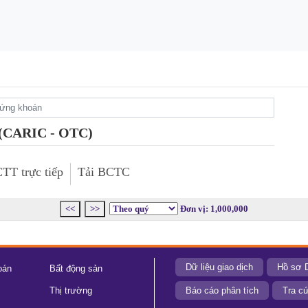
 (CARIC - OTC)
TT trực tiếp
Tải BCTC
<<
>>
Đơn vị: 1,000,000
Dữ liệu giao dịch
Hồ sơ 
oán
Bất động sản
Thị trường
Báo cáo phân tích
Tra cứ