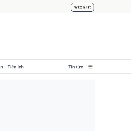
Watch list
ản
Tiện ích
Tin tức