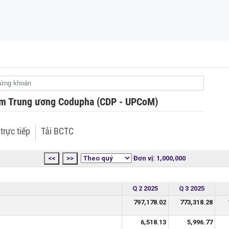
ủa Huấn Hoa Hồng:
g khối gỗ từng được
ẩm Trung ương Codupha (CDP - UPCoM)
trực tiếp
Tải BCTC
<<
>>
Đơn vị: 1,000,000
Q 2 2025
Q 3 2025
797,178.02
773,318.28
6,518.13
5,996.77