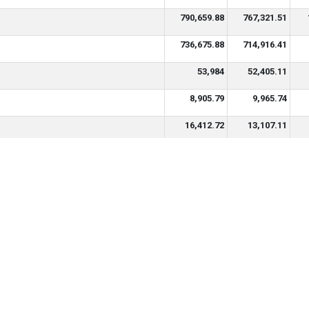
790,659.88
767,321.51
736,675.88
714,916.41
53,984
52,405.11
8,905.79
9,965.74
16,412.72
13,107.11
10,960.6
11,423.46
liên doanh
-116.41
-121.19
29,401.41
30,810.33
5,590.83
10,874.34
(6)-(7)+(8)-(9)-(10)
11,368.42
7,457.88
285.78
4,078.46