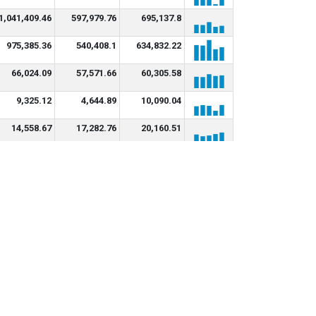
1,041,409.46
597,979.76
695,137.8
975,385.36
540,408.1
634,832.22
66,024.09
57,571.66
60,305.58
9,325.12
4,644.89
10,090.04
14,558.67
17,282.76
20,160.51
13,469.56
15,506.76
19,567.83
0
0
36,370.76
30,267.92
28,678.07
10,379.54
3,879.98
10,368.17
14,040.25
10,785.9
11,188.87
-3,773.79
18.83
123.77