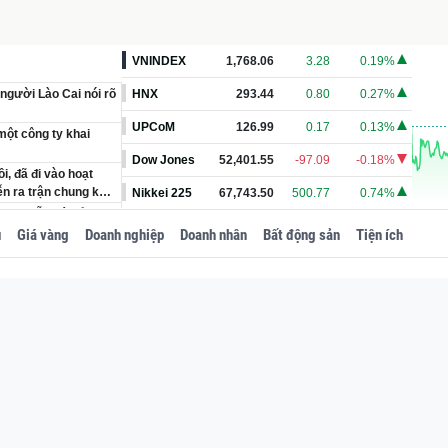
VNINDEX
1,768.06
3.28
0.19%
 người Lào Cai nói rõ
HNX
293.44
0.80
0.27%
UPCoM
126.99
0.17
0.13%
một công ty khai
Dow Jones
52,401.55
-97.09
-0.18%
, đã đi vào hoạt
ễn ra trận chung kết
Nikkei 225
67,743.50
500.77
0.74%
600 'mẫu đá cổ'
u
Giá vàng
Doanh nghiệp
Doanh nhân
Bất động sản
Tiện ích
n, Văn viết vỏn vẹn
vào cuộc và tuyên bố
hất miền Bắc có
ầng dưới lòng đất
khai trừ khỏi Đảng,
hành ủy sinh năm
.000 đồng cùng Huy
ụng từ khi nào?