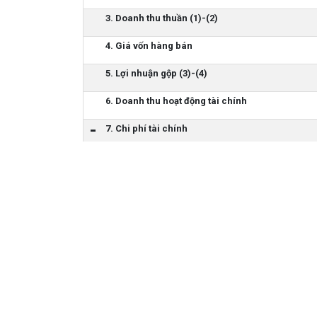
3. Doanh thu thuần (1)-(2)
4. Giá vốn hàng bán
5. Lợi nhuận gộp (3)-(4)
6. Doanh thu hoạt động tài chính
7. Chi phí tài chính
-Trong đó: Chi phí lãi vay
8. Phần lợi nhuận hoặc lỗ trong công ty liên kết 
9. Chi phí bán hàng
10. Chi phí quản lý doanh nghiệp
11. Lợi nhuận thuần từ hoạt động kinh doanh (5)+
12. Thu nhập khác