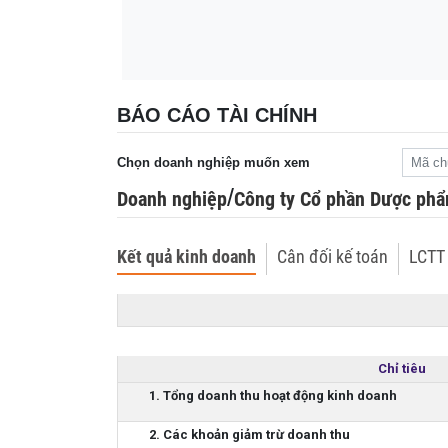
Khu nhà vườn quy mô lớn giữa núi rừng c
22:00
Nhà gỗ truyền thống, biệt thự hiện đại cùn
trả giá 3 tỷ đồng cũng không bá...
BÁO CÁO TÀI CHÍNH
Chọn doanh nghiệp muốn xem
/
Doanh nghiệp
Công ty Cổ phần Dược ph
Kết quả kinh doanh
Cân đối kế toán
LCTT 
Chỉ tiêu
1. Tổng doanh thu hoạt động kinh doanh
2. Các khoản giảm trừ doanh thu