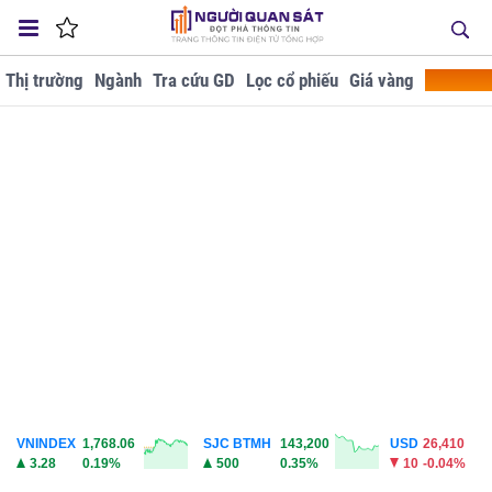
Thị trường
Ngành
Tra cứu GD
Lọc cổ phiếu
Giá vàng
Doanh ng
VNINDEX
1,768.06
SJC BTMH
143,200
USD
26,410
3.28
0.19%
500
0.35%
10
-0.04%