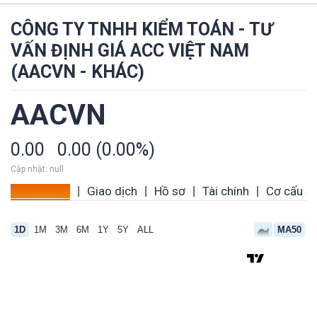
CÔNG TY TNHH KIỂM TOÁN - TƯ
VẤN ĐỊNH GIÁ ACC VIỆT NAM
(AACVN - KHÁC)
AACVN
0.00
0.00 (0.00%)
Cập nhật: null
Tổng quan
Giao dịch
Hồ sơ
Tài chính
Cơ cấu s
|
|
|
|
1D
1M
3M
6M
1Y
5Y
ALL
MA50