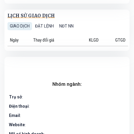
LỊCH SỬ GIAO DỊCH
GIAO DỊCH
ĐẶT LỆNH
NĐT NN
Ngày
Thay đổi giá
KLGD
GTGD
Nhóm ngành:
Trụ sở
:
Điện thoại
:
Email
:
Website
: