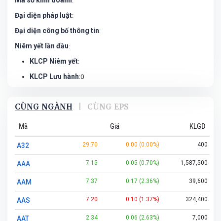
Mã số kinh doanh
:
Đại diện pháp luật
:
Đại diện công bố thông tin
:
Niêm yết lần đầu
:
KLCP Niêm yết
:
KLCP Lưu hành
:0
CÙNG NGÀNH
|
CÙNG EPS
Mã
Giá
KLGD
29.70
0.00 (0.00%)
400
A32
7.15
0.05 (0.70%)
1,587,500
AAA
7.37
0.17 (2.36%)
39,600
AAM
7.20
0.10 (1.37%)
324,400
AAS
2.34
0.06 (2.63%)
7,000
AAT