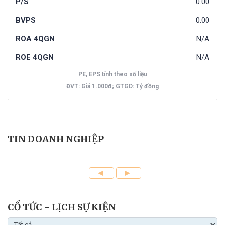
P/S
0.00
BVPS
0.00
ROA 4QGN
N/A
ROE 4QGN
N/A
PE, EPS tính theo số liệu
ĐVT: Giá 1.000đ; GTGD: Tỷ đồng
TIN DOANH NGHIỆP
CỔ TỨC - LỊCH SỰ KIỆN