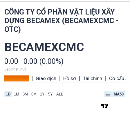
CÔNG TY CỔ PHẦN VẬT LIỆU XÂY
DỰNG BECAMEX (BECAMEXCMC -
OTC)
BECAMEXCMC
0.00
0.00 (0.00%)
Cập nhật: null
Tổng quan
Giao dịch
Hồ sơ
Tài chính
Cơ cấu s
|
|
|
|
1D
1M
3M
6M
1Y
5Y
ALL
MA50