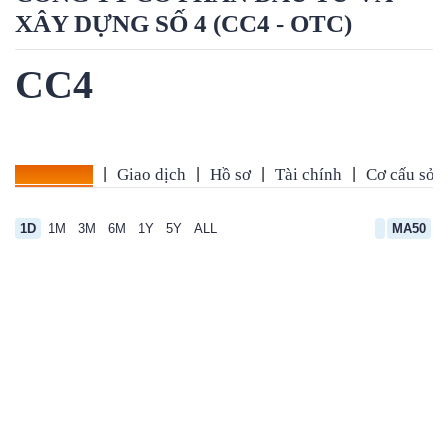
XÂY DỰNG SỐ 4 (CC4 - OTC)
CC4
Tổng quan
|
Giao dịch
|
Hồ sơ
|
Tài chính
|
Cơ cấu sở 
1D
1M
3M
6M
1Y
5Y
ALL
MA50