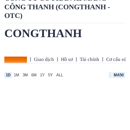
THANH (CONGTHANH - OTC)
CONGTHANH
Tổng quan
Giao dịch
Hồ sơ
Tài chính
Cơ cấu sở
|
|
|
|
1D
1M
3M
6M
1Y
5Y
ALL
MA50