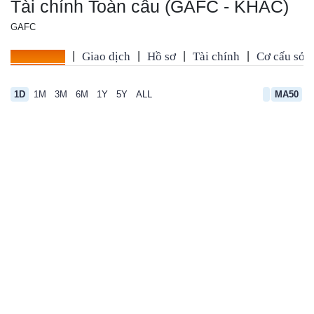
Tài chính Toàn cầu (GAFC - KHÁC)
GAFC
Tổng quan
|
Giao dịch
|
Hồ sơ
|
Tài chính
|
Cơ cấu sở 
1D
1M
3M
6M
1Y
5Y
ALL
MA50