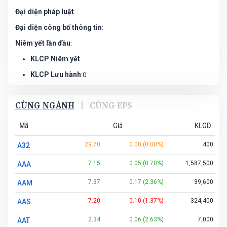
Đại diện pháp luật
:
Đại diện công bố thông tin
:
Niêm yết lần đầu
:
KLCP Niêm yết
:
KLCP Lưu hành
:0
CÙNG NGÀNH
|
CÙNG EPS
Mã
Giá
KLGD
29.70
0.00 (0.00%)
400
A32
7.15
0.05 (0.70%)
1,587,500
AAA
7.37
0.17 (2.36%)
39,600
AAM
7.20
0.10 (1.37%)
324,400
AAS
2.34
0.06 (2.63%)
7,000
AAT