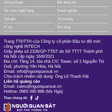
Chứng khoán
Bất động sản
0.50
0.10 (25.00%)
103,000
ACM
Tài chính Ngân hàng
Doanh nghiệp
6.20
0.00 (0.00%)
0
ACS
Thế giới
Thị trường
41.50
2.70 (6.94%)
1,420,200
ACV
Vĩ mô
Đời sống
16.50
0.00 (0.00%)
0
ADC
Trang TTĐTTH của Công ty cổ phần Đầu tư đổi mới
8.10
0.00 (0.00%)
0
ADG
công nghệ INTECH
Giấy phép số 2326/GP-TTĐT do Sở TTTT Thành phố
23.00
0.05 (0.22%)
5,700
ADP
Hà Nội cấp ngày 16/6/2021
8.11
0.06 (0.75%)
40,300
ADS
Địa chỉ: Tầng 14, tòa nhà CIC Tower, số 1 Nguyễn Thị
Duệ, phường Yên Hòa, Hà Nội
10.50
0.00 (0.00%)
176,600
AFX
Email: info@nguoiquansat.vn
Chịu trách nhiệm nội dung: Ông Lê Thanh Hải
11.40
0.00 (0.00%)
5,100
AG1
Liên hệ quảng cáo
Email: sales@nguoiquansat.vn
2.00
0.00 (0.00%)
100
AGF
Hotline: 0965 090 998 (Ms Nga)
11.25
0.05 (0.44%)
118,900
AGG
Theo chúng tôi
1.90
0.10 (5.56%)
15,300
AGM