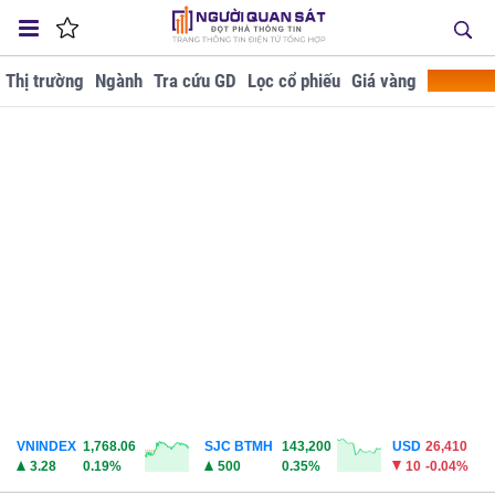
Thị trường
Ngành
Tra cứu GD
Lọc cổ phiếu
Giá vàng
Doanh ng
VNINDEX
1,768.06
SJC BTMH
143,200
USD
26,410
3.28
0.19%
500
0.35%
10
-0.04%