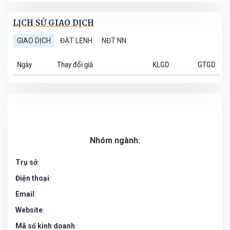
LỊCH SỬ GIAO DỊCH
GIAO DỊCH
ĐẶT LỆNH
NĐT NN
Ngày
Thay đổi giá
KLGD
GTGD
Nhóm ngành:
Trụ sở
:
Điện thoại
:
Email
:
Website
:
Mã số kinh doanh
: