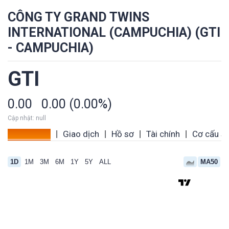
CÔNG TY GRAND TWINS
INTERNATIONAL (CAMPUCHIA) (GTI
- CAMPUCHIA)
GTI
0.00
0.00 (0.00%)
Cập nhật: null
Tổng quan
Giao dịch
Hồ sơ
Tài chính
Cơ cấu s
|
|
|
|
1D
1M
3M
6M
1Y
5Y
ALL
MA50