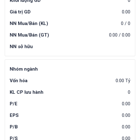
Khối lượng GD
0
Giá trị GD
0.00
NN Mua/Bán (KL)
0
/
0
NN Mua/Bán (GT)
0.00
/
0.00
NN sở hữu
Nhóm ngành
Vốn hóa
0.00 Tỷ
KL CP lưu hành
0
P/E
0.00
EPS
0.00
P/B
0.00
P/S
0.00