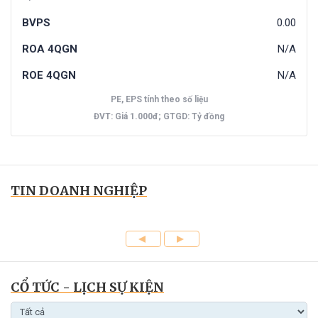
BVPS
0.00
ROA 4QGN
N/A
ROE 4QGN
N/A
PE, EPS tính theo số liệu
ĐVT: Giá 1.000đ; GTGD: Tỷ đồng
TIN DOANH NGHIỆP
CỔ TỨC - LỊCH SỰ KIỆN