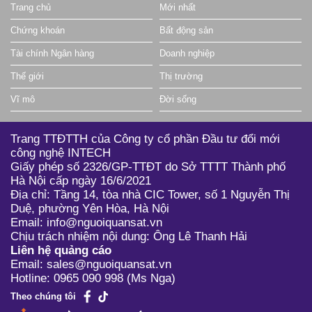
Trang chủ
Mới nhất
12.30
0.10 (0.81%)
171,500
ACL
Chứng khoán
Bất động sản
0.50
0.10 (25.00%)
103,000
ACM
Tài chính Ngân hàng
Doanh nghiệp
6.20
0.00 (0.00%)
0
ACS
Thế giới
Thị trường
41.50
2.70 (6.94%)
1,420,200
ACV
Vĩ mô
Đời sống
16.50
0.00 (0.00%)
0
ADC
Trang TTĐTTH của Công ty cổ phần Đầu tư đổi mới
8.10
0.00 (0.00%)
0
ADG
công nghệ INTECH
Giấy phép số 2326/GP-TTĐT do Sở TTTT Thành phố
23.00
0.05 (0.22%)
5,700
ADP
Hà Nội cấp ngày 16/6/2021
8.11
0.06 (0.75%)
40,300
ADS
Địa chỉ: Tầng 14, tòa nhà CIC Tower, số 1 Nguyễn Thị
Duệ, phường Yên Hòa, Hà Nội
10.50
0.00 (0.00%)
176,600
AFX
Email: info@nguoiquansat.vn
Chịu trách nhiệm nội dung: Ông Lê Thanh Hải
11.40
0.00 (0.00%)
5,100
AG1
Liên hệ quảng cáo
Email: sales@nguoiquansat.vn
2.00
0.00 (0.00%)
100
AGF
Hotline: 0965 090 998 (Ms Nga)
11.25
0.05 (0.44%)
118,900
AGG
Theo chúng tôi