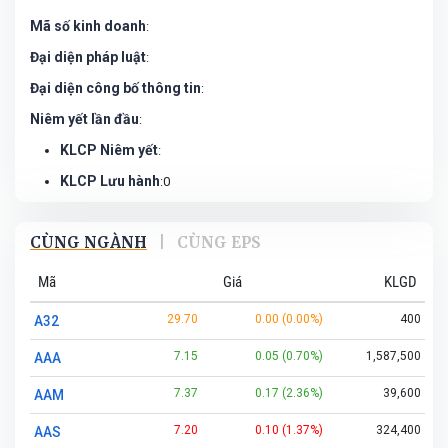
Mã số kinh doanh
:
Đại diện pháp luật
:
Đại diện công bố thông tin
:
Niêm yết lần đầu
:
KLCP Niêm yết
:
KLCP Lưu hành
:0
CÙNG NGÀNH
|
CÙNG EPS
Mã
Giá
KLGD
29.70
0.00 (0.00%)
400
A32
7.15
0.05 (0.70%)
1,587,500
AAA
7.37
0.17 (2.36%)
39,600
AAM
7.20
0.10 (1.37%)
324,400
AAS