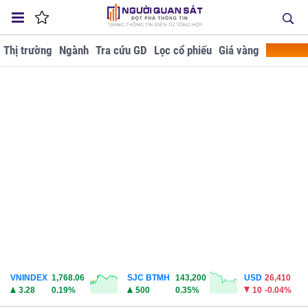
Thị trường
Ngành
Tra cứu GD
Lọc cổ phiếu
Giá vàng
Doanh ng
VNINDEX
1,768.06
SJC BTMH
143,200
USD
26,410
3.28
0.19%
500
0.35%
10
-0.04%