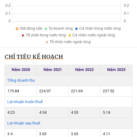
CHỈ TIÊU KẾ HOẠCH
Năm 2020
Năm 2021
Năm 2022
Năm 2023
Tổng doanh thu
175.84
224.97
221.69
237.52
Lợi nhuận trước thuế
4.25
4.54
4.53
5.14
Lợi nhuận sau thuế
3.4
3.63
3.63
4.11