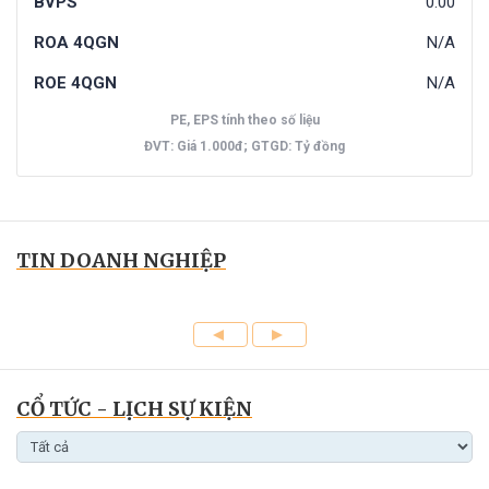
BVPS
0.00
ROA 4QGN
N/A
ROE 4QGN
N/A
PE, EPS tính theo số liệu
ĐVT: Giá 1.000đ; GTGD: Tỷ đồng
TIN DOANH NGHIỆP
CỔ TỨC - LỊCH SỰ KIỆN