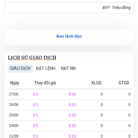
ĐVT: Triệu đồng
Ban lãnh đạo
LỊCH SỬ GIAO DỊCH
GIAO DỊCH
ĐẶT LỆNH
NĐT NN
Ngày
Thay đổi giá
KLGD
GTGD
27/06
0.5
0 (0)
0
0
26/06
0.5
0 (0)
0
0
25/06
0.5
0 (0)
0
0
24/06
0.5
0 (0)
0
0
21/06
0.5
0 (0)
0
0