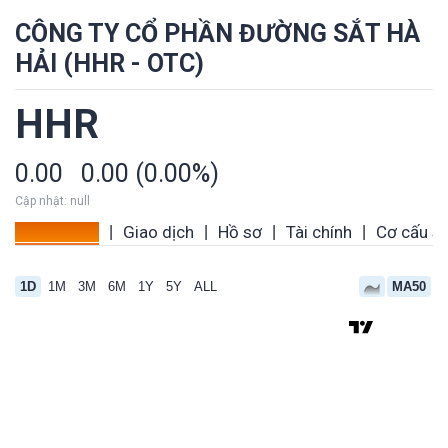
CÔNG TY CỔ PHẦN ĐƯỜNG SẮT HÀ
HẢI (HHR - OTC)
HHR
0.00
0.00 (0.00%)
Cập nhật: null
Tổng quan
Giao dịch
Hồ sơ
Tài chính
Cơ cấu s
|
|
|
|
1D
1M
3M
6M
1Y
5Y
ALL
MA50