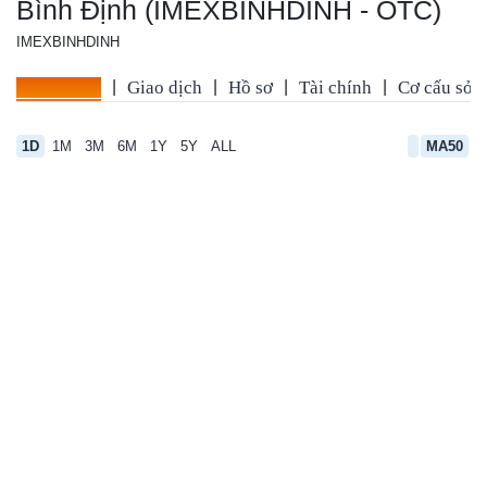
Bình Định (IMEXBINHDINH - OTC)
IMEXBINHDINH
Tổng quan
|
Giao dịch
|
Hồ sơ
|
Tài chính
|
Cơ cấu sở 
1D
1M
3M
6M
1Y
5Y
ALL
MA50