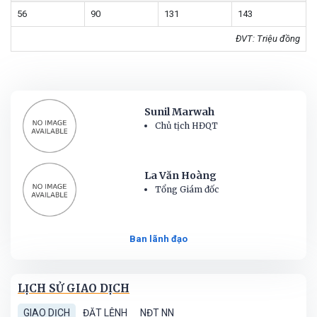
56
90
131
143
ĐVT: Triệu đồng
Sunil Marwah
Chủ tịch HĐQT
La Văn Hoàng
Tổng Giám đốc
Ban lãnh đạo
LỊCH SỬ GIAO DỊCH
GIAO DỊCH
ĐẶT LỆNH
NĐT NN