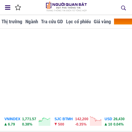
Thị trường
Ngành
Tra cứu GD
Lọc cổ phiếu
Giá vàng
Doanh ng
VNINDEX
1,771.57
SJC BTMH
142,200
USD
26,430
6.79
0.38%
500
-0.35%
10
0.04%