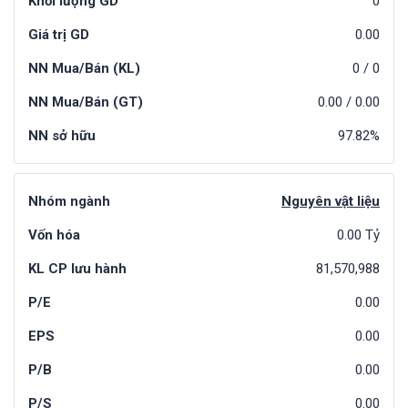
Khối lượng GD
0
Giá trị GD
0.00
NN Mua/Bán (KL)
0
/
0
NN Mua/Bán (GT)
0.00
/
0.00
NN sở hữu
97.82%
Nhóm ngành
Nguyên vật liệu
Vốn hóa
0.00 Tỷ
KL CP lưu hành
81,570,988
P/E
0.00
EPS
0.00
P/B
0.00
P/S
0.00