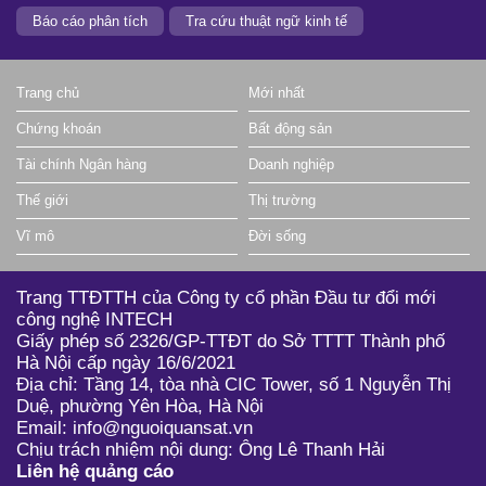
6.00
0.00 (0.00%)
11,200
BCC
Báo cáo phân tích
Tra cứu thuật ngữ kinh tế
9.40
0.30 (3.30%)
3,100
BDT
Trang chủ
Mới nhất
0.90
0.00 (0.00%)
0
BHC
Chứng khoán
Bất động sản
13.80
0.60 (4.17%)
12,300
BKC
Tài chính Ngân hàng
Doanh nghiệp
2.03
0.07 (3.33%)
695,000
BKG
Thế giới
Thị trường
11.30
0.10 (0.89%)
10,500
BMC
Vĩ mô
Đời sống
13.50
0.80 (6.30%)
7,000
BMJ
Trang TTĐTTH của Công ty cổ phần Đầu tư đổi mới
149.30
1.70 (1.15%)
50,600
BMP
công nghệ INTECH
Giấy phép số 2326/GP-TTĐT do Sở TTTT Thành phố
12.50
0.00 (0.00%)
0
BPC
Hà Nội cấp ngày 16/6/2021
12.00
0.00 (0.00%)
0
BRC
Địa chỉ: Tầng 14, tòa nhà CIC Tower, số 1 Nguyễn Thị
Duệ, phường Yên Hòa, Hà Nội
3.40
0.00 (0.00%)
0
BT6
Email: info@nguoiquansat.vn
Chịu trách nhiệm nội dung: Ông Lê Thanh Hải
18.60
0.00 (0.00%)
0
BTD
Liên hệ quảng cáo