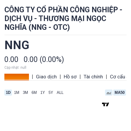
CÔNG TY CỔ PHẦN CÔNG NGHIỆP -
DỊCH VỤ - THƯƠNG MẠI NGỌC
NGHĨA (NNG - OTC)
NNG
0.00
0.00 (0.00%)
Cập nhật: null
Tổng quan
Giao dịch
Hồ sơ
Tài chính
Cơ cấu s
|
|
|
|
1D
1M
3M
6M
1Y
5Y
ALL
MA50