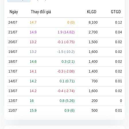
Ngày
Thay đổi giá
KLGD
GTGD
24/07
14.7
0 (0)
8,100
0.12
21/07
14.9
1.9 (14.62)
2,700
0.04
20/07
13.2
-0.1 (-0.75)
1,500
0.02
19/07
13.2
-1.5 (-10.2)
1,600
0.02
18/07
14.6
0.3 (2.1)
1,400
0.02
17/07
14.1
-0.3 (-2.08)
1,400
0.02
14/07
14.2
0.1 (0.71)
700
0.01
13/07
14.2
-0.4 (-2.74)
1,600
0.02
12/07
16
0.8 (5.26)
200
0
11/07
15.9
0.9 (6)
500
0.01