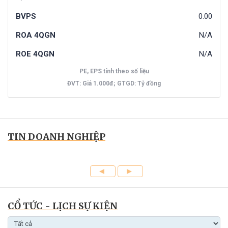
BVPS
0.00
ROA 4QGN
N/A
ROE 4QGN
N/A
PE, EPS tính theo số liệu
ĐVT: Giá 1.000đ; GTGD: Tỷ đồng
TIN DOANH NGHIỆP
CỔ TỨC - LỊCH SỰ KIỆN