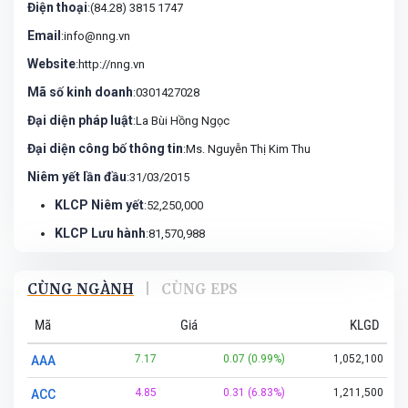
Điện thoại
:(84.28) 3815 1747
Email
:info@nng.vn
Website
:http://nng.vn
Mã số kinh doanh
:0301427028
Đại diện pháp luật
:La Bùi Hồng Ngọc
Đại diện công bố thông tin
:Ms. Nguyễn Thị Kim Thu
Niêm yết lần đầu
:31/03/2015
KLCP Niêm yết
:52,250,000
KLCP Lưu hành
:81,570,988
CÙNG NGÀNH
|
CÙNG EPS
Mã
Giá
KLGD
7.17
0.07 (0.99%)
1,052,100
AAA
4.85
0.31 (6.83%)
1,211,500
ACC