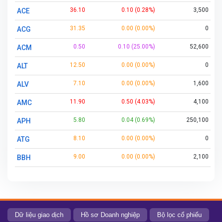
36.10
0.10 (0.28%)
3,500
ACE
31.35
0.00 (0.00%)
0
ACG
0.50
0.10 (25.00%)
52,600
ACM
12.50
0.00 (0.00%)
0
ALT
7.10
0.00 (0.00%)
1,600
ALV
11.90
0.50 (4.03%)
4,100
AMC
5.80
0.04 (0.69%)
250,100
APH
8.10
0.00 (0.00%)
0
ATG
9.00
0.00 (0.00%)
2,100
BBH
12.50
0.00 (0.00%)
600
BBS
19.60
0.10 (0.51%)
200
BCA
2.20
0.00 (0.00%)
0
BCB
Dữ liệu giao dịch
Hồ sơ Doanh nghiệp
Bộ lọc cổ phiếu