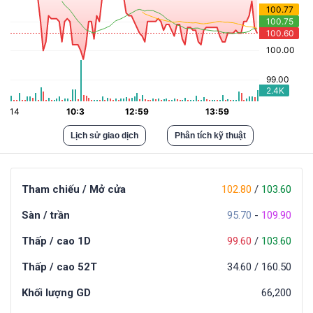
Lịch sử giao dịch
Phân tích kỹ thuật
Tham chiếu / Mở cửa
102.80
/
103.60
Sàn / trần
95.70
-
109.90
Thấp / cao 1D
99.60
/
103.60
Thấp / cao 52T
34.60
/
160.50
Khối lượng GD
66,200