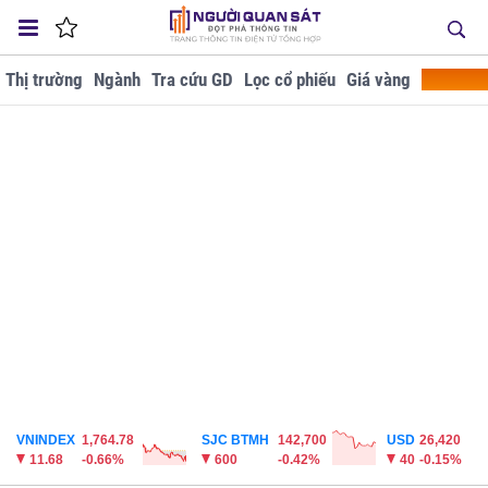
Thị trường
Ngành
Tra cứu GD
Lọc cổ phiếu
Giá vàng
Doanh ng
VNINDEX
1,764.78
SJC BTMH
142,700
USD
26,420
11.68
-0.66%
600
-0.42%
40
-0.15%