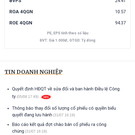
BVPS
24.41
ROA 4QGN
10.57
ROE 4QGN
94.37
PE, EPS tính theo số liệu
ĐVT: Giá 1.000đ; GTGD: Tỷ đồng
TIN DOANH NGHIỆP
Quyết định HĐQT về sửa đổi và ban hành Điều lệ Công
ty
(05/08 17:49)
Thông báo thay đổi số lượng cổ phiếu có quyền biểu
quyết đang lưu hành
(31/07 16:19)
Báo cáo kết quả đợt chào bán cổ phiếu ra công
chúng
(31/07 16:18)