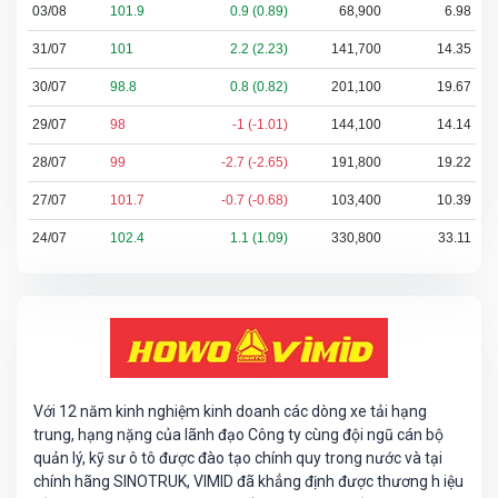
03/08
101.9
0.9 (0.89)
68,900
6.98
31/07
101
2.2 (2.23)
141,700
14.35
30/07
98.8
0.8 (0.82)
201,100
19.67
29/07
98
-1 (-1.01)
144,100
14.14
28/07
99
-2.7 (-2.65)
191,800
19.22
27/07
101.7
-0.7 (-0.68)
103,400
10.39
24/07
102.4
1.1 (1.09)
330,800
33.11
Với 12 năm kinh nghiệm kinh doanh các dòng xe tải hạng
trung, hạng nặng của lãnh đạo Công ty cùng đội ngũ cán bộ
quản lý, kỹ sư ô tô được đào tạo chính quy trong nước và tại
chính hãng SINOTRUK, VIMID đã khẳng định được thương h iệu