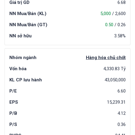
Giá trị GD
6.68
NN Mua/Bán (KL)
5,000
/
2,600
NN Mua/Bán (GT)
0.50
/
0.26
NN sở hữu
3.58%
Nhóm ngành
Hàng hóa chủ chốt
Vốn hóa
4,330.83 Tỷ
KL CP lưu hành
43,050,000
P/E
6.60
EPS
15,239.31
P/B
4.12
P/S
0.36