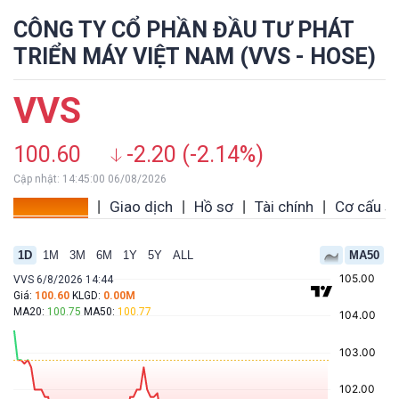
CÔNG TY CỔ PHẦN ĐẦU TƯ PHÁT
TRIỂN MÁY VIỆT NAM (VVS - HOSE)
VVS
100.60
-2.20 (-2.14%)
Cập nhật: 14:45:00 06/08/2026
Tổng quan
Giao dịch
Hồ sơ
Tài chính
Cơ cấu s
|
|
|
|
1D
1M
3M
6M
1Y
5Y
ALL
MA50
VVS 6/8/2026 14:44
Giá:
100.60
KLGD:
0.00M
MA20:
100.75
MA50:
100.77