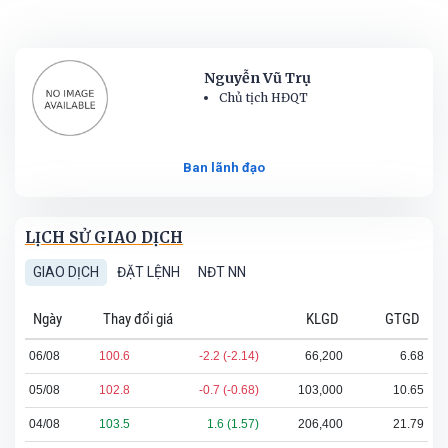
Nguyễn Vũ Trụ
Chủ tịch HĐQT
Ban lãnh đạo
LỊCH SỬ GIAO DỊCH
GIAO DỊCH
ĐẶT LỆNH
NĐT NN
Ngày
Thay đổi giá
KLGD
GTGD
06/08
100.6
-2.2 (-2.14)
66,200
6.68
05/08
102.8
-0.7 (-0.68)
103,000
10.65
04/08
103.5
1.6 (1.57)
206,400
21.79