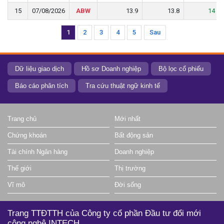
15
15
07/08/2026
07/08/2026
ABW
ABW
13.9
13.9
13.8
13.8
14
14
1
2
3
4
5
Sau
Dữ liệu giao dịch
Hồ sơ Doanh nghiệp
Bộ lọc cổ phiếu
Báo cáo phân tích
Tra cứu thuật ngữ kinh tế
Trang chủ
Mới nhất
Chứng khoán
Bất động sản
Tài chính Ngân hàng
Doanh nghiệp
Thế giới
Thị trường
Vĩ mô
Đời sống
Trang TTĐTTH của Công ty cổ phần Đầu tư đổi mới
công nghệ INTECH