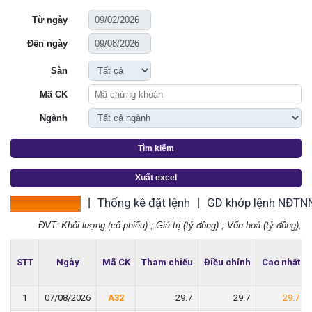
Từ ngày
Đến ngày
Sàn
Mã CK
Ngành
Tìm kiếm
Xuất excel
Thống kê giá
Thống kê đặt lệnh
GD khớp lệnh NĐTN
|
|
ĐVT: Khối lượng (cổ phiếu) ; Giá trị (tỷ đồng) ; Vốn hoá (tỷ đồng);
STT
STT
Ngày
Ngày
Mã CK
Mã CK
Tham chiếu
Tham chiếu
Điều chỉnh
Điều chỉnh
Cao nhất
Cao nhất
1
1
07/08/2026
07/08/2026
A32
A32
29.7
29.7
29.7
29.7
29.7
29.7