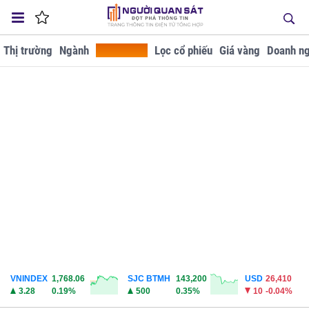
Thị trường
Ngành
Tra cứu GD
Lọc cổ phiếu
Giá vàng
Doanh ng
VNINDEX
1,768.06
SJC BTMH
143,200
USD
26,410
3.28
0.19%
500
0.35%
10
-0.04%