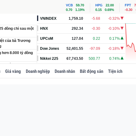
VCB
59.70
HPG
22.00
FPT
7
0.70
1.19%
0.15
0.69%
-0.30
VNINDEX
1,759.10
-5.68
-0.32%
125 đồng chỉ sau một
HNX
292.34
-0.30
-0.10%
UPCoM
127.04
0.22
0.17%
biệt của bà Trương
g
Dow Jones
52,401.55
-97.09
-0.18%
g hơn 8.000 tỷ đồng
Nikkei 225
67,743.50
500.77
0.74%
yến đường gần 7.800
h'
u
Giá vàng
Doanh nghiệp
Doanh nhân
Bất động sản
Tiện ích
iền mặt cất giấu tại
ách điều tra các vụ
 nhận 400 triệu đồng
D, Moscow là điểm
 Phát (HPG) nộp bao
ớc nguy cơ chịu