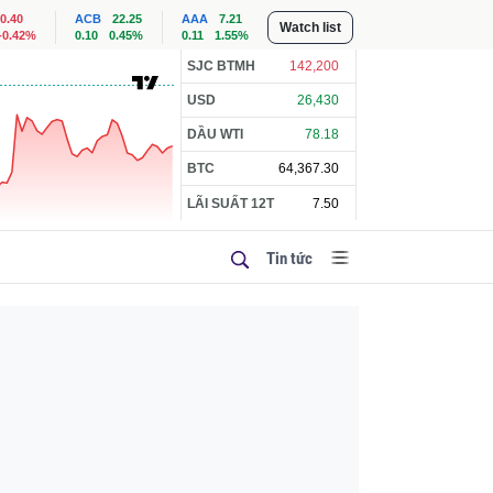
0.40
ACB
22.25
AAA
7.21
Watch list
-0.42%
0.10
0.45%
0.11
1.55%
SJC BTMH
142,200
USD
26,430
DẦU WTI
78.18
BTC
64,367.30
LÃI SUẤT 12T
7.50
Tin tức