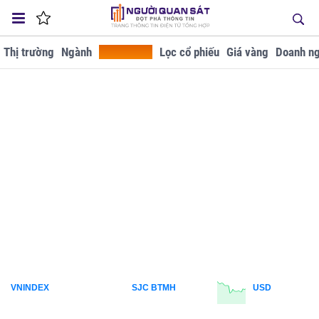
Thị trường
Ngành
Tra cứu GD
Lọc cổ phiếu
Giá vàng
Doanh ng
VNINDEX
SJC BTMH
USD