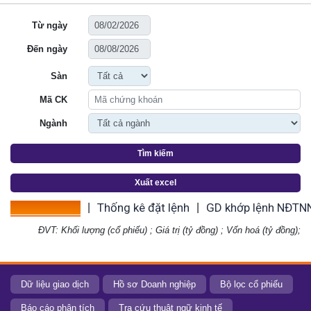
Từ ngày
Đến ngày
Sàn
Mã CK
Ngành
Tìm kiếm
Xuất excel
Thống kê giá
Thống kê đặt lệnh
GD khớp lệnh NĐTN
|
|
ĐVT: Khối lượng (cổ phiếu) ; Giá trị (tỷ đồng) ; Vốn hoá (tỷ đồng);
Dữ liệu giao dịch
Hồ sơ Doanh nghiệp
Bộ lọc cổ phiếu
Báo cáo phân tích
Tra cứu thuật ngữ kinh tế