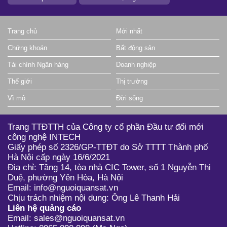
Trang chủ
Mới nhất
Chứng khoán
Bất động sản
Tài chính Ngân hàng
Doanh nghiệp
Thế giới
Thị trường
Vĩ mô
Đời sống
Trang TTĐTTH của Công ty cổ phần Đầu tư đổi mới
công nghệ INTECH
Giấy phép số 2326/GP-TTĐT do Sở TTTT Thành phố
Hà Nội cấp ngày 16/6/2021
Địa chỉ: Tầng 14, tòa nhà CIC Tower, số 1 Nguyễn Thị
Duệ, phường Yên Hòa, Hà Nội
Email: info@nguoiquansat.vn
Chịu trách nhiệm nội dung: Ông Lê Thanh Hải
Liên hệ quảng cáo
Email: sales@nguoiquansat.vn