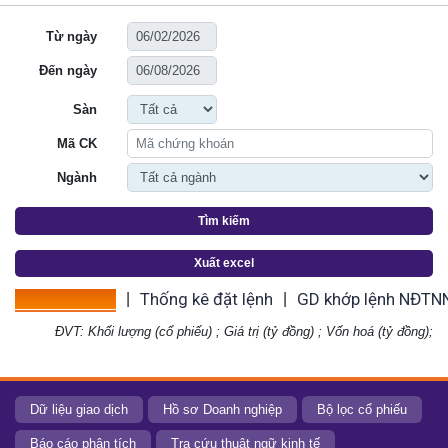
Từ ngày
Đến ngày
Sàn
Mã CK
Ngành
Tìm kiếm
Xuất excel
Thống kê giá
Thống kê đặt lệnh
GD khớp lệnh NĐTN
|
|
ĐVT: Khối lượng (cổ phiếu) ; Giá trị (tỷ đồng) ; Vốn hoá (tỷ đồng);
Dữ liệu giao dịch
Hồ sơ Doanh nghiệp
Bộ lọc cổ phiếu
Báo cáo phân tích
Tra cứu thuật ngữ kinh tế