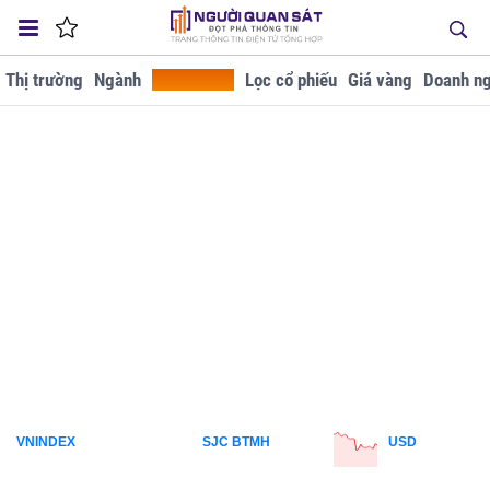
Thị trường
Ngành
Tra cứu GD
Lọc cổ phiếu
Giá vàng
Doanh ng
VNINDEX
SJC BTMH
USD