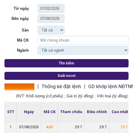
Từ ngày
Đến ngày
Sàn
Mã CK
Ngành
Tìm kiếm
Xuất excel
Thống kê giá
Thống kê đặt lệnh
GD khớp lệnh NĐTN
|
|
ĐVT: Khối lượng (cổ phiếu) ; Giá trị (tỷ đồng) ; Vốn hoá (tỷ đồng);
STT
STT
Ngày
Ngày
Mã CK
Mã CK
Tham chiếu
Tham chiếu
Điều chỉnh
Điều chỉnh
Cao nhất
Cao nhất
1
1
07/08/2026
07/08/2026
A32
A32
29.7
29.7
29.7
29.7
29.7
29.7