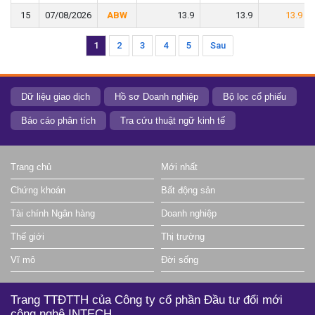
15
15
07/08/2026
07/08/2026
ABW
ABW
13.9
13.9
13.9
13.9
13.9
13.9
1
2
3
4
5
Sau
Dữ liệu giao dịch
Hồ sơ Doanh nghiệp
Bộ lọc cổ phiếu
Báo cáo phân tích
Tra cứu thuật ngữ kinh tế
Trang chủ
Mới nhất
Chứng khoán
Bất động sản
Tài chính Ngân hàng
Doanh nghiệp
Thế giới
Thị trường
Vĩ mô
Đời sống
Trang TTĐTTH của Công ty cổ phần Đầu tư đổi mới
công nghệ INTECH