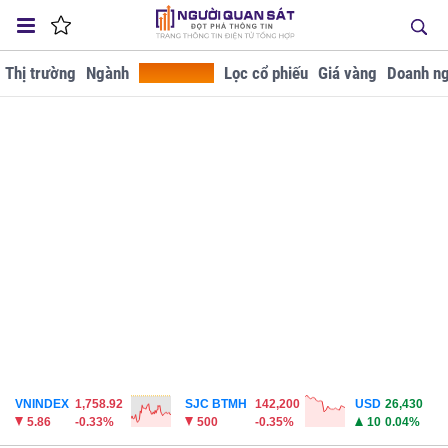
Thị trường
Ngành
Tra cứu GD
Lọc cổ phiếu
Giá vàng
Doanh ng
VNINDEX
1,758.92
SJC BTMH
142,200
USD
26,430
5.86
-0.33%
500
-0.35%
10
0.04%