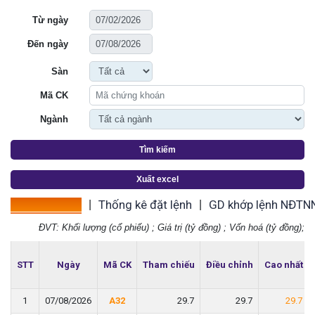
Từ ngày
Đến ngày
Sàn
Mã CK
Ngành
Tìm kiếm
Xuất excel
Thống kê giá
Thống kê đặt lệnh
GD khớp lệnh NĐTN
|
|
ĐVT: Khối lượng (cổ phiếu) ; Giá trị (tỷ đồng) ; Vốn hoá (tỷ đồng);
STT
STT
Ngày
Ngày
Mã CK
Mã CK
Tham chiếu
Tham chiếu
Điều chỉnh
Điều chỉnh
Cao nhất
Cao nhất
1
1
07/08/2026
07/08/2026
A32
A32
29.7
29.7
29.7
29.7
29.7
29.7