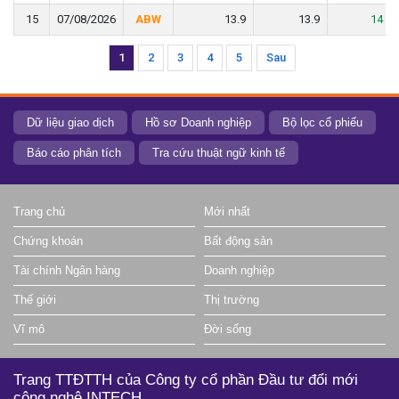
15
15
07/08/2026
07/08/2026
ABW
ABW
13.9
13.9
13.9
13.9
14
14
1
2
3
4
5
Sau
Dữ liệu giao dịch
Hồ sơ Doanh nghiệp
Bộ lọc cổ phiếu
Báo cáo phân tích
Tra cứu thuật ngữ kinh tế
Trang chủ
Mới nhất
Chứng khoán
Bất động sản
Tài chính Ngân hàng
Doanh nghiệp
Thế giới
Thị trường
Vĩ mô
Đời sống
Trang TTĐTTH của Công ty cổ phần Đầu tư đổi mới
công nghệ INTECH