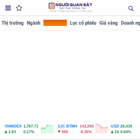
Thị trường
Ngành
Tra cứu GD
Lọc cổ phiếu
Giá vàng
Doanh ng
VNINDEX
1,767.71
SJC BTMH
142,200
USD
26,430
2.93
0.17%
500
-0.35%
10
0.04%