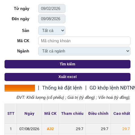
Từ ngày
Đến ngày
Sàn
Mã CK
Ngành
Tìm kiếm
Xuất excel
Thống kê giá
Thống kê đặt lệnh
GD khớp lệnh NĐTN
|
|
ĐVT: Khối lượng (cổ phiếu) ; Giá trị (tỷ đồng) ; Vốn hoá (tỷ đồng);
STT
STT
Ngày
Ngày
Mã CK
Mã CK
Tham chiếu
Tham chiếu
Điều chỉnh
Điều chỉnh
Cao nhất
Cao nhất
1
1
07/08/2026
07/08/2026
A32
A32
29.7
29.7
29.7
29.7
29.7
29.7