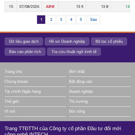
15
15
07/08/2026
07/08/2026
ABW
ABW
13.9
13.9
13.8
13.8
14
14
1
2
3
4
5
Sau
Dữ liệu giao dịch
Hồ sơ Doanh nghiệp
Bộ lọc cổ phiếu
Báo cáo phân tích
Tra cứu thuật ngữ kinh tế
Trang chủ
Mới nhất
Chứng khoán
Bất động sản
Tài chính Ngân hàng
Doanh nghiệp
Thế giới
Thị trường
Vĩ mô
Đời sống
Trang TTĐTTH của Công ty cổ phần Đầu tư đổi mới
công nghệ INTECH