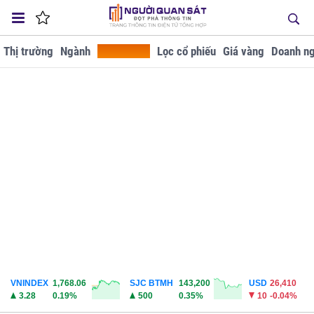
Thị trường
Ngành
Tra cứu GD
Lọc cổ phiếu
Giá vàng
Doanh ng
VNINDEX
1,768.06
SJC BTMH
143,200
USD
26,410
3.28
0.19%
500
0.35%
10
-0.04%