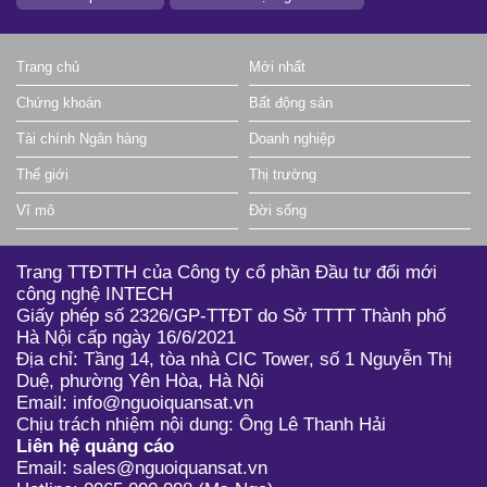
Trang chủ
Mới nhất
Chứng khoán
Bất động sản
Tài chính Ngân hàng
Doanh nghiệp
Thế giới
Thị trường
Vĩ mô
Đời sống
Trang TTĐTTH của Công ty cổ phần Đầu tư đổi mới
công nghệ INTECH
Giấy phép số 2326/GP-TTĐT do Sở TTTT Thành phố
Hà Nội cấp ngày 16/6/2021
Địa chỉ: Tầng 14, tòa nhà CIC Tower, số 1 Nguyễn Thị
Duệ, phường Yên Hòa, Hà Nội
Email: info@nguoiquansat.vn
Chịu trách nhiệm nội dung: Ông Lê Thanh Hải
Liên hệ quảng cáo
Email: sales@nguoiquansat.vn