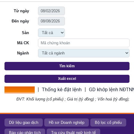
Từ ngày
Đến ngày
Sàn
Mã CK
Ngành
Tìm kiếm
Xuất excel
Thống kê giá
Thống kê đặt lệnh
GD khớp lệnh NĐTN
|
|
ĐVT: Khối lượng (cổ phiếu) ; Giá trị (tỷ đồng) ; Vốn hoá (tỷ đồng);
Dữ liệu giao dịch
Hồ sơ Doanh nghiệp
Bộ lọc cổ phiếu
Báo cáo phân tích
Tra cứu thuật ngữ kinh tế