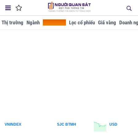
Thị trường
Ngành
Tra cứu GD
Lọc cổ phiếu
Giá vàng
Doanh ng
VNINDEX
SJC BTMH
USD