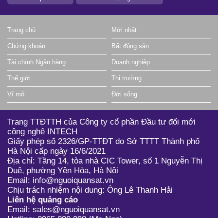
Trang chủ
Mới nhất
Chứng khoán
Bất động sản
Tài chính Ngân hàng
Doanh nghiệp
Thế giới
Thị trường
Vĩ mô
Đời sống
Trang TTĐTTH của Công ty cổ phần Đầu tư đổi mới
công nghệ INTECH
Giấy phép số 2326/GP-TTĐT do Sở TTTT Thành phố
Hà Nội cấp ngày 16/6/2021
Địa chỉ: Tầng 14, tòa nhà CIC Tower, số 1 Nguyễn Thị
Duệ, phường Yên Hòa, Hà Nội
Email: info@nguoiquansat.vn
Chịu trách nhiệm nội dung: Ông Lê Thanh Hải
Liên hệ quảng cáo
Email: sales@nguoiquansat.vn