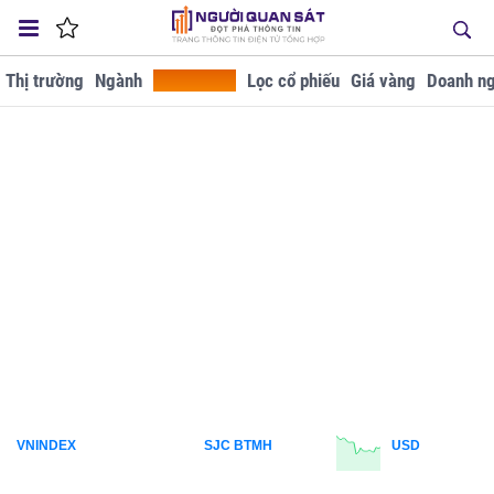
Thị trường
Ngành
Tra cứu GD
Lọc cổ phiếu
Giá vàng
Doanh ng
VNINDEX
SJC BTMH
USD