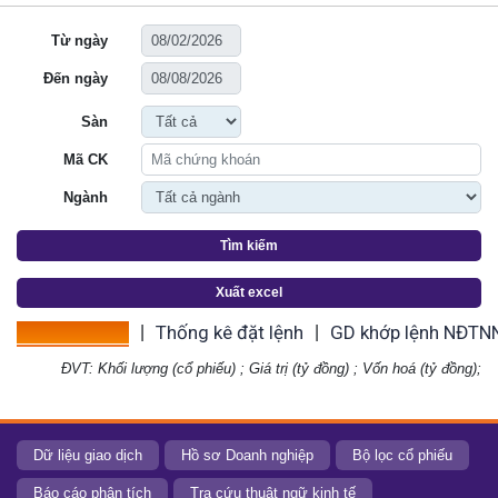
Từ ngày
Đến ngày
Sàn
Mã CK
Ngành
Tìm kiếm
Xuất excel
Thống kê giá
Thống kê đặt lệnh
GD khớp lệnh NĐTN
|
|
ĐVT: Khối lượng (cổ phiếu) ; Giá trị (tỷ đồng) ; Vốn hoá (tỷ đồng);
Dữ liệu giao dịch
Hồ sơ Doanh nghiệp
Bộ lọc cổ phiếu
Báo cáo phân tích
Tra cứu thuật ngữ kinh tế