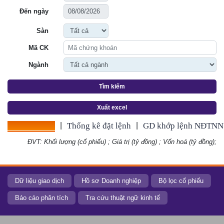
Đến ngày
Sàn
Mã CK
Ngành
Tìm kiếm
Xuất excel
Thống kê giá
|
Thống kê đặt lệnh
|
GD khớp lệnh NĐTNN
ĐVT: Khối lượng (cổ phiếu) ; Giá trị (tỷ đồng) ; Vốn hoá (tỷ đồng);
Dữ liệu giao dịch
Hồ sơ Doanh nghiệp
Bộ lọc cổ phiếu
Báo cáo phân tích
Tra cứu thuật ngữ kinh tế