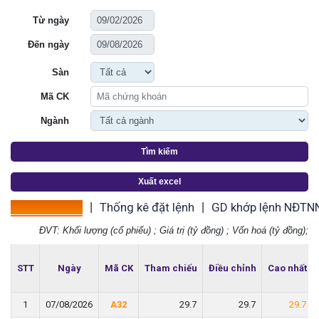
Từ ngày
Đến ngày
Sàn
Mã CK
Ngành
Tìm kiếm
Xuất excel
Thống kê giá
Thống kê đặt lệnh
GD khớp lệnh NĐTN
|
|
ĐVT: Khối lượng (cổ phiếu) ; Giá trị (tỷ đồng) ; Vốn hoá (tỷ đồng);
STT
STT
Ngày
Ngày
Mã CK
Mã CK
Tham chiếu
Tham chiếu
Điều chỉnh
Điều chỉnh
Cao nhất
Cao nhất
1
1
07/08/2026
07/08/2026
A32
A32
29.7
29.7
29.7
29.7
29.7
29.7