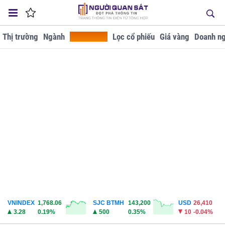
Thị trường
Ngành
Tra cứu GD
Lọc cổ phiếu
Giá vàng
Doanh ng
VNINDEX
1,768.06
SJC BTMH
143,200
USD
26,410
3.28
0.19%
500
0.35%
10
-0.04%