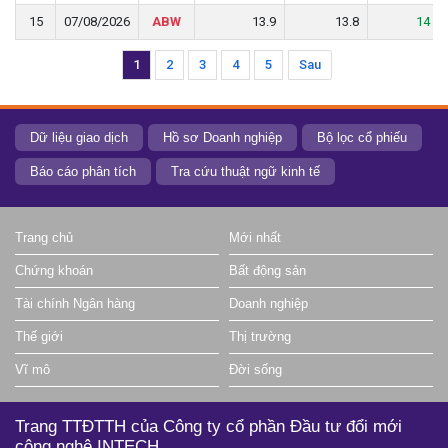
15
15
07/08/2026
07/08/2026
ABW
ABW
13.9
13.9
13.8
13.8
14
14
1
2
3
4
5
Sau
Dữ liệu giao dịch
Hồ sơ Doanh nghiệp
Bộ lọc cổ phiếu
Báo cáo phân tích
Tra cứu thuật ngữ kinh tế
Trang chủ
Mới nhất
Chứng khoán
Bất động sản
Tài chính Ngân hàng
Doanh nghiệp
Thế giới
Thị trường
Vĩ mô
Đời sống
Trang TTĐTTH của Công ty cổ phần Đầu tư đổi mới
công nghệ INTECH