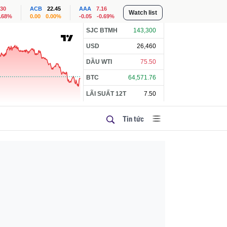
.30
ACB
22.45
AAA
7.16
Watch list
1.68%
0.00
0.00%
-0.05
-0.69%
SJC BTMH
143,300
USD
26,460
DẦU WTI
75.50
BTC
64,571.76
LÃI SUẤT 12T
7.50
Tin tức