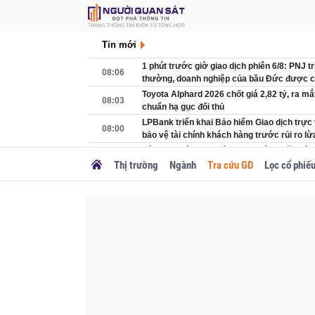
Tin mới
1 phút trước giờ giao dịch phiên 6/8: PNJ 
08:06
thường, doanh nghiệp của bầu Đức được c
Toyota Alphard 2026 chốt giá 2,82 tỷ, ra mắt
08:03
chuẩn hạ gục đối thủ
LPBank triển khai Bảo hiểm Giao dịch trực
08:00
bảo vệ tài chính khách hàng trước rủi ro lừ
Dòng tiền rời trung tâm, thị trường căn hộ 
08:00
trục phát triển
Thị trường
Ngành
Tra cứu GD
Lọc cổ phiế
07:51
Chợ Biên Hòa tan hoang sau vụ cháy, nhiều k
CTCK hé lộ danh mục 29 cổ phiếu có thể lọ
07:51
VPB... bất ngờ góp mặt
07:47
Quảng Ninh đề xuất làm thêm cao tốc 6 làn
Nườm nượp xe chở nông sản thông quan t
07:38
Sơn sang Trung Quốc
Ai từng chuyển tiền vào tài khoản sau, khẩ
07:30
Công an Tuyên Quang