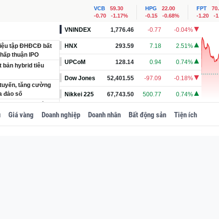
VCB
59.30
HPG
22.00
FPT
70
-0.70
-1.17%
-0.15
-0.68%
-1.20
-
VNINDEX
1,776.46
-0.77
-0.04%
triệu tập ĐHĐCĐ bất
HNX
293.59
7.18
2.51%
hấp thuận IPO
UPCoM
128.14
0.94
0.74%
 bản hybrid tiêu
Dow Jones
52,401.55
-97.09
-0.18%
 tuyến, tăng cường
a đảo số
Nikkei 225
67,743.50
500.77
0.74%
TP. HCM đang đổi
u
Giá vàng
Doanh nghiệp
Doanh nhân
Bất động sản
Tiện ích
i-ốt bị thiêu rụi
t rổ FTSE: MCH, VPL,
 xe
ại cửa khẩu Lạng
n trương trình báo