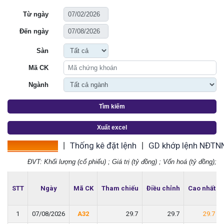
Từ ngày
Đến ngày
Sàn
Mã CK
Ngành
Tìm kiếm
Xuất excel
Thống kê giá
Thống kê đặt lệnh
GD khớp lệnh NĐTN
|
|
ĐVT: Khối lượng (cổ phiếu) ; Giá trị (tỷ đồng) ; Vốn hoá (tỷ đồng);
STT
STT
Ngày
Ngày
Mã CK
Mã CK
Tham chiếu
Tham chiếu
Điều chỉnh
Điều chỉnh
Cao nhất
Cao nhất
1
1
07/08/2026
07/08/2026
A32
A32
29.7
29.7
29.7
29.7
29.7
29.7