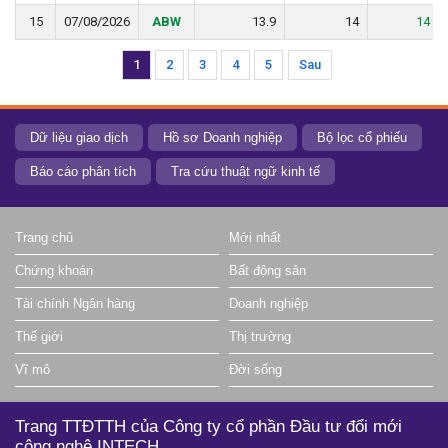
15
15
07/08/2026
07/08/2026
ABW
ABW
13.9
13.9
14
14
14
14
1
2
3
4
5
Sau
Dữ liệu giao dịch
Hồ sơ Doanh nghiệp
Bộ lọc cổ phiếu
Báo cáo phân tích
Tra cứu thuật ngữ kinh tế
Trang chủ
Mới nhất
Chứng khoán
Bất động sản
Tài chính Ngân hàng
Doanh nghiệp
Thế giới
Thị trường
Vĩ mô
Đời sống
Trang TTĐTTH của Công ty cổ phần Đầu tư đổi mới
công nghệ INTECH