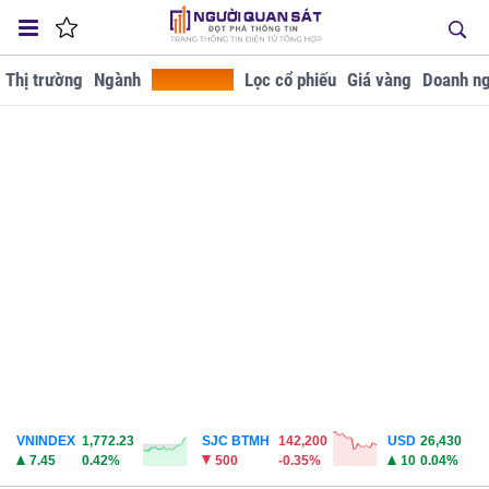
Thị trường
Ngành
Tra cứu GD
Lọc cổ phiếu
Giá vàng
Doanh ng
VNINDEX
1,772.23
SJC BTMH
142,200
USD
26,430
7.45
0.42%
500
-0.35%
10
0.04%