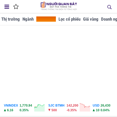
Thị trường
Ngành
Tra cứu GD
Lọc cổ phiếu
Giá vàng
Doanh ng
VNINDEX
1,770.94
SJC BTMH
142,200
USD
26,430
6.16
0.35%
500
-0.35%
10
0.04%