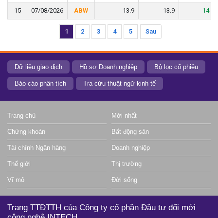
15
15
07/08/2026
07/08/2026
ABW
ABW
13.9
13.9
13.9
13.9
14
14
1
2
3
4
5
Sau
Dữ liệu giao dịch
Hồ sơ Doanh nghiệp
Bộ lọc cổ phiếu
Báo cáo phân tích
Tra cứu thuật ngữ kinh tế
Trang chủ
Mới nhất
Chứng khoán
Bất động sản
Tài chính Ngân hàng
Doanh nghiệp
Thế giới
Thị trường
Vĩ mô
Đời sống
Trang TTĐTTH của Công ty cổ phần Đầu tư đổi mới
công nghệ INTECH