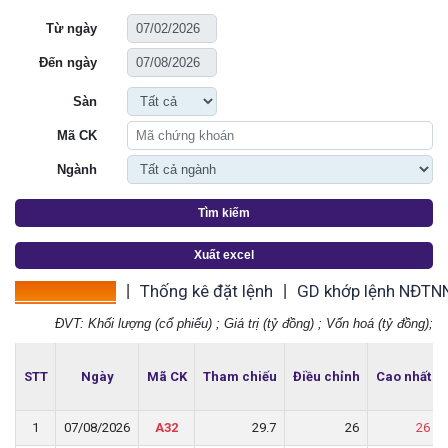
Từ ngày
Đến ngày
Sàn
Mã CK
Ngành
Tìm kiếm
Xuất excel
Thống kê giá
Thống kê đặt lệnh
GD khớp lệnh NĐTN
|
|
ĐVT: Khối lượng (cổ phiếu) ; Giá trị (tỷ đồng) ; Vốn hoá (tỷ đồng);
STT
STT
Ngày
Ngày
Mã CK
Mã CK
Tham chiếu
Tham chiếu
Điều chỉnh
Điều chỉnh
Cao nhất
Cao nhất
1
1
07/08/2026
07/08/2026
A32
A32
29.7
29.7
26
26
26
26