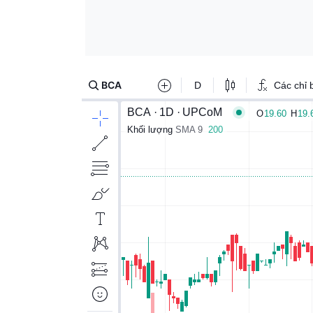
Sở Y tế Hà Nội phát cảnh báo 'nóng' về mộ
19:25
bệnh, làm đẹp chưa được cấp phép