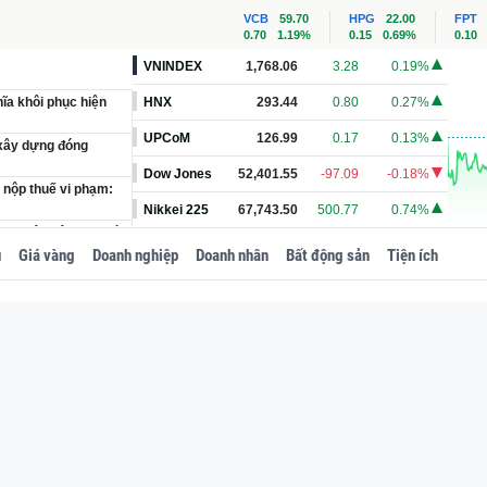
VCB
59.70
HPG
22.00
FPT
0.70
1.19%
0.15
0.69%
0.10
VNINDEX
1,768.06
3.28
0.19%
ĩa khôi phục hiện
HNX
293.44
0.80
0.27%
UPCoM
126.99
0.17
0.13%
 xây dựng đóng
Dow Jones
52,401.55
-97.09
-0.18%
 nộp thuế vi phạm:
Nikkei 225
67,743.50
500.77
0.74%
ĩnh Tân gây bụi, mùi
u
Giá vàng
Doanh nghiệp
Doanh nhân
Bất động sản
Tiện ích
ao tốc Bắc - Nam?
án binh bất động'
ng hàng nghìn tỷ
doanh nghiệp thu