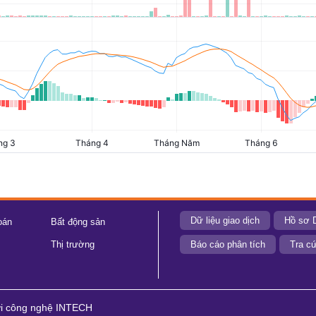
Dữ liệu giao dịch
Hồ sơ 
oán
Bất động sản
Thị trường
Báo cáo phân tích
Tra cứ
ới công nghệ INTECH