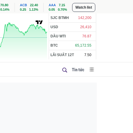
70.80
ACB
22.40
AAA
7.15
Watch list
0.14%
0.25
1.13%
0.05
0.70%
SJC BTMH
142,200
USD
26,410
DẦU WTI
76.87
BTC
65,172.55
LÃI SUẤT 12T
7.50
Tin tức