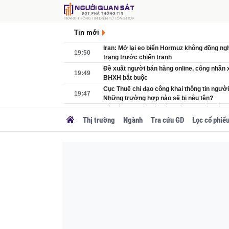
Tin mới
Iran: Mở lại eo biển Hormuz không đồng ngh
19:50
trạng trước chiến tranh
Đề xuất người bán hàng online, công nhân
19:49
BHXH bắt buộc
Cục Thuế chỉ đạo công khai thông tin người
19:47
Những trường hợp nào sẽ bị nêu tên?
Bộ Nông nghiệp và Môi trường: Nhiệt điện V
19:40
khét, ồn
Thị trường
Ngành
Tra cứu GD
Lọc cổ phiế
19:38
Bàn giao 8 người Hàn Quốc về nước
19:36
Vì sao ì ạch làm hạ tầng sạc xe điện trên c
19:35
Nghịch lý giá vàng: Thế giới tăng vọt, SJC '
Lãi suất tăng cao, doanh nghiệp gửi nhà bă
19:33
đồng
Đề xuất giảm 30% thuế cho hộ kinh doanh, 
19:26
dưới 10 tỷ đồng