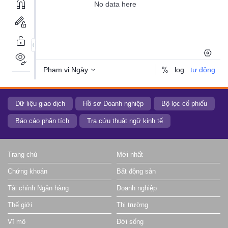
Dữ liệu giao dịch
Hồ sơ Doanh nghiệp
Bộ lọc cổ phiếu
Báo cáo phân tích
Tra cứu thuật ngữ kinh tế
Trang chủ
Mới nhất
Chứng khoán
Bất động sản
Tài chính Ngân hàng
Doanh nghiệp
Thế giới
Thị trường
Vĩ mô
Đời sống