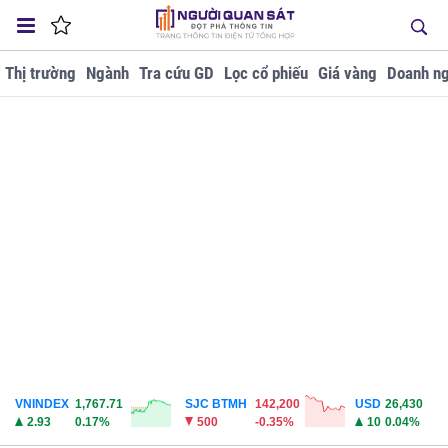
Thị trường
Ngành
Tra cứu GD
Lọc cổ phiếu
Giá vàng
Doanh ng
VNINDEX
1,767.71
SJC BTMH
142,200
USD
26,430
2.93
0.17%
500
-0.35%
10
0.04%