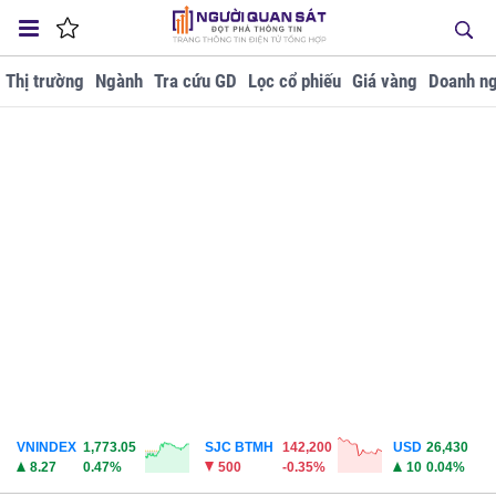
Thị trường
Ngành
Tra cứu GD
Lọc cổ phiếu
Giá vàng
Doanh ng
VNINDEX
1,773.05
SJC BTMH
142,200
USD
26,430
8.27
0.47%
500
-0.35%
10
0.04%