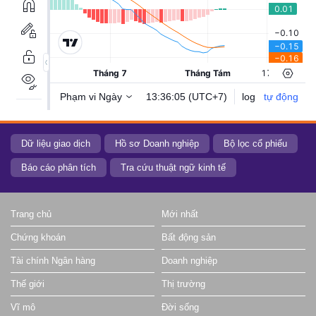
Dữ liệu giao dịch
Hồ sơ Doanh nghiệp
Bộ lọc cổ phiếu
Báo cáo phân tích
Tra cứu thuật ngữ kinh tế
Trang chủ
Mới nhất
Chứng khoán
Bất động sản
Tài chính Ngân hàng
Doanh nghiệp
Thế giới
Thị trường
Vĩ mô
Đời sống