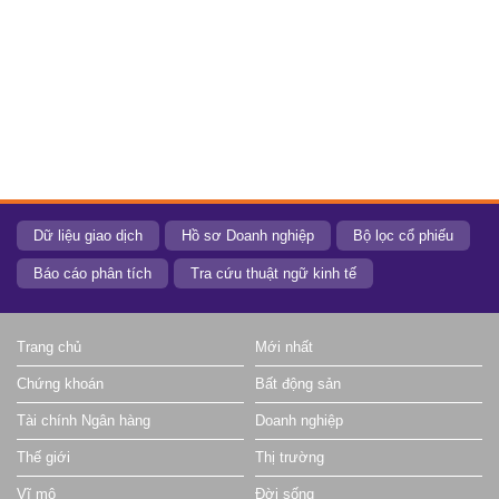
Dữ liệu giao dịch
Hồ sơ Doanh nghiệp
Bộ lọc cổ phiếu
Báo cáo phân tích
Tra cứu thuật ngữ kinh tế
Trang chủ
Mới nhất
Chứng khoán
Bất động sản
Tài chính Ngân hàng
Doanh nghiệp
Thế giới
Thị trường
Vĩ mô
Đời sống