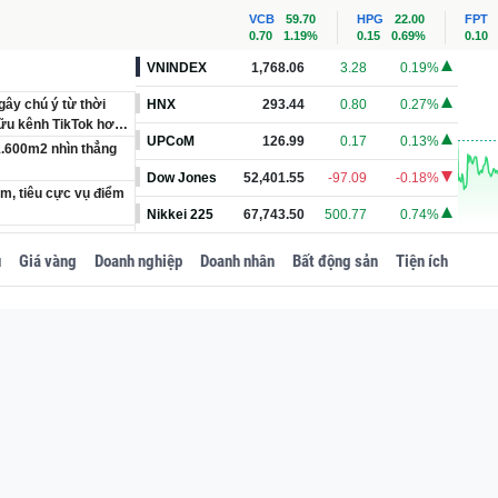
VCB
59.70
HPG
22.00
FPT
0.70
1.19%
0.15
0.69%
0.10
VNINDEX
1,768.06
3.28
0.19%
ây chú ý từ thời
HNX
293.44
0.80
0.27%
ữu kênh TikTok hơn
UPCoM
126.99
0.17
0.13%
 1.600m2 nhìn thẳng
Dow Jones
52,401.55
-97.09
-0.18%
m, tiêu cực vụ điểm
Nikkei 225
67,743.50
500.77
0.74%
ng, SN 1986
u
Giá vàng
Doanh nghiệp
Doanh nhân
Bất động sản
Tiện ích
ủa lốp xe máy điện
tại tỉnh sẽ là TP
m với giá gần 5.000
ộng sản
 Hồng dài 80km: Làm
?
ẹp mê, đi hơn 400 km