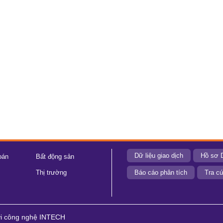
Dữ liệu giao dịch
Hồ sơ 
oán
Bất động sản
Thị trường
Báo cáo phân tích
Tra cứ
ới công nghệ INTECH