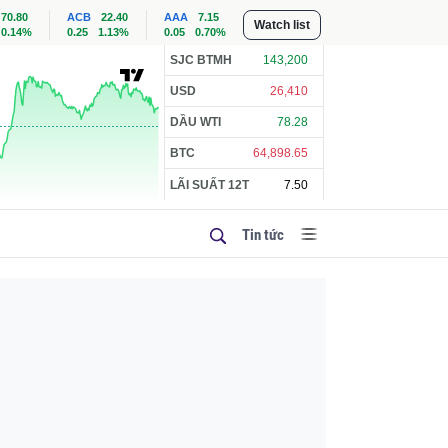
70.80
ACB
22.40
AAA
7.15
Watch list
0.14%
0.25
1.13%
0.05
0.70%
SJC BTMH
143,200
USD
26,410
DẦU WTI
78.28
BTC
64,898.65
LÃI SUẤT 12T
7.50
Tin tức