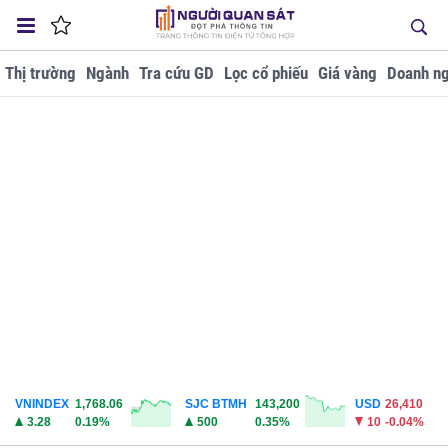
Thị trường
Ngành
Tra cứu GD
Lọc cổ phiếu
Giá vàng
Doanh ng
VNINDEX
1,768.06
SJC BTMH
143,200
USD
26,410
3.28
0.19%
500
0.35%
10
-0.04%