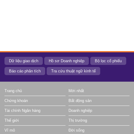
Dữ liệu giao dịch
Hồ sơ Doanh nghiệp
Bộ lọc cổ phiếu
Báo cáo phân tích
Tra cứu thuật ngữ kinh tế
Trang chủ
Mới nhất
Chứng khoán
Bất động sản
Tài chính Ngân hàng
Doanh nghiệp
Thế giới
Thị trường
Vĩ mô
Đời sống