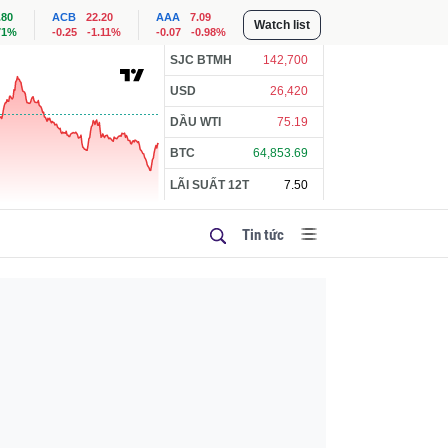
.80
ACB
22.20
AAA
7.09
Watch list
71%
-0.25
-1.11%
-0.07
-0.98%
SJC BTMH
142,700
USD
26,420
DẦU WTI
75.19
BTC
64,853.69
LÃI SUẤT 12T
7.50
Tin tức