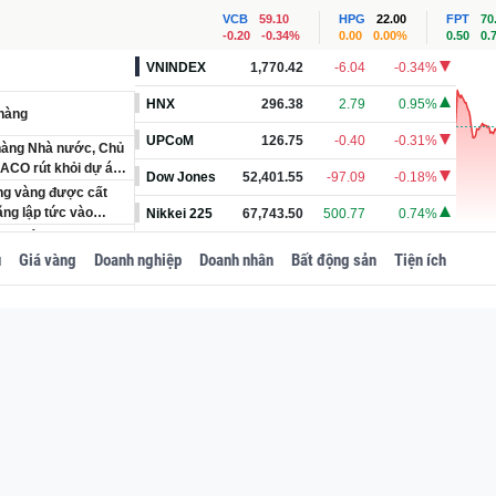
VCB
59.10
HPG
22.00
FPT
70
-0.20
-0.34%
0.00
0.00%
0.50
0.
VNINDEX
1,770.42
-6.04
-0.34%
HNX
296.38
2.79
0.95%
 hàng
UPCoM
126.75
-0.40
-0.31%
 hàng Nhà nước, Chủ
HACO rút khỏi dự án
Dow Jones
52,401.55
-97.09
-0.18%
ằng vàng được cất
ăng lập tức vào
Nikkei 225
67,743.50
500.77
0.74%
oạt nâng cấp khiến
u
Giá vàng
Doanh nghiệp
Doanh nhân
Bất động sản
Tiện ích
hay đổi đáng chú ý,
anh bất động sản
 bồi thường được hỗ
o?
quản lý chặt chẽ
ê