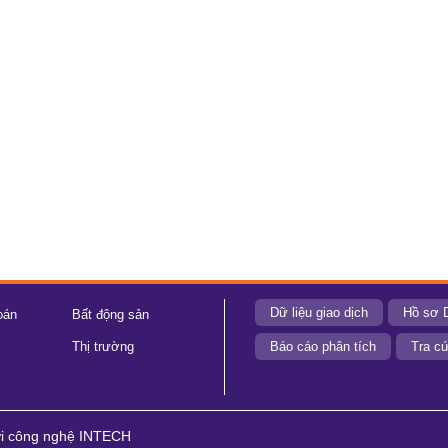
Dữ liệu giao dịch
Hồ sơ 
oán
Bất động sản
Thị trường
Báo cáo phân tích
Tra cứ
ới công nghệ INTECH