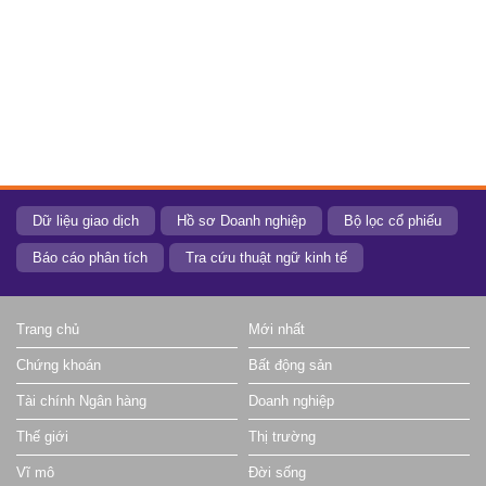
Dữ liệu giao dịch
Hồ sơ Doanh nghiệp
Bộ lọc cổ phiếu
Báo cáo phân tích
Tra cứu thuật ngữ kinh tế
Trang chủ
Mới nhất
Chứng khoán
Bất động sản
Tài chính Ngân hàng
Doanh nghiệp
Thế giới
Thị trường
Vĩ mô
Đời sống