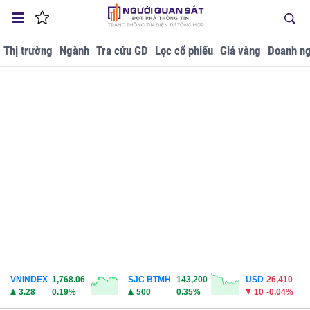
Thị trường
Ngành
Tra cứu GD
Lọc cổ phiếu
Giá vàng
Doanh ng
VNINDEX
1,768.06
SJC BTMH
143,200
USD
26,410
3.28
0.19%
500
0.35%
10
-0.04%