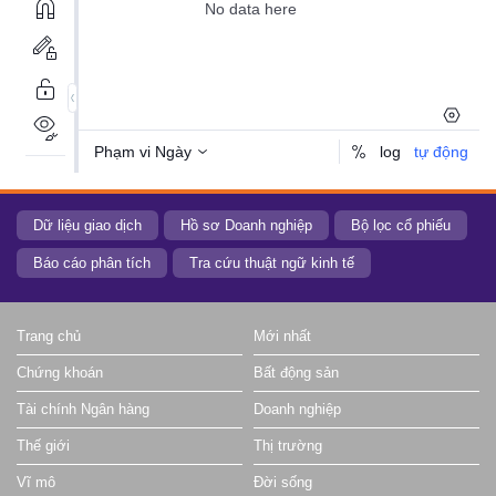
Dữ liệu giao dịch
Hồ sơ Doanh nghiệp
Bộ lọc cổ phiếu
Báo cáo phân tích
Tra cứu thuật ngữ kinh tế
Trang chủ
Mới nhất
Chứng khoán
Bất động sản
Tài chính Ngân hàng
Doanh nghiệp
Thế giới
Thị trường
Vĩ mô
Đời sống