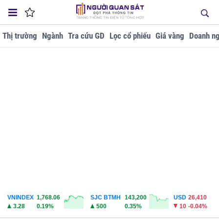
Thị trường
Ngành
Tra cứu GD
Lọc cổ phiếu
Giá vàng
Doanh ng
VNINDEX
1,768.06
SJC BTMH
143,200
USD
26,410
3.28
0.19%
500
0.35%
10
-0.04%