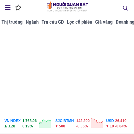
Thị trường
Ngành
Tra cứu GD
Lọc cổ phiếu
Giá vàng
Doanh ng
VNINDEX
1,768.06
SJC BTMH
142,200
USD
26,410
3.28
0.19%
500
-0.35%
10
-0.04%