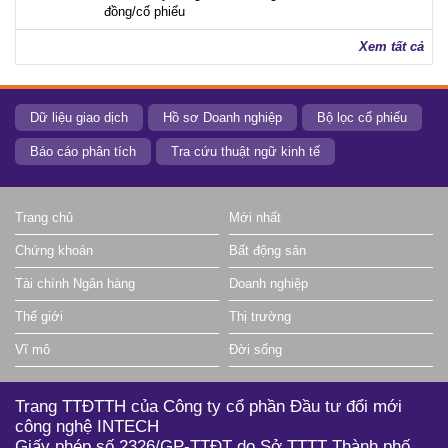
đồng/cổ phiếu
Xem tất cả
Dữ liệu giao dịch
Hồ sơ Doanh nghiệp
Bộ lọc cổ phiếu
Báo cáo phân tích
Tra cứu thuật ngữ kinh tế
Trang chủ
Mới nhất
Chứng khoán
Bất động sản
Tài chính Ngân hàng
Doanh nghiệp
Thế giới
Thị trường
Vĩ mô
Đời sống
Trang TTĐTTH của Công ty cổ phần Đầu tư đổi mới
công nghệ INTECH
Giấy phép số 2326/GP-TTĐT do Sở TTTT Thành phố