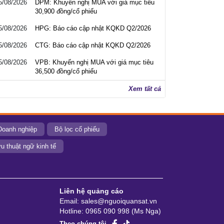
5/08/2026
DPM: Khuyến nghị MUA với giá mục tiêu
30,900 đồng/cổ phiếu
5/08/2026
HPG: Báo cáo cập nhật KQKD Q2/2026
5/08/2026
CTG: Báo cáo cập nhật KQKD Q2/2026
5/08/2026
VPB: Khuyến nghị MUA với giá mục tiêu
36,500 đồng/cổ phiếu
Xem tất cả
Doanh nghiệp
Bộ lọc cổ phiếu
u thuật ngữ kinh tế
Liên hệ quảng cáo
Email: sales@nguoiquansat.vn
Hotline: 0965 090 998 (Ms Nga)
Theo chúng tôi