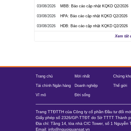
03/08/2026
MBB: Báo cáo cập nhật KQKD Q2/2026
03/08/2026
HPA: Báo cáo cập nhật KQKD Q2/2026
03/08/2026
HDB: Báo cáo cập nhật KQKD Q2/2026
Xem tất 
Trang chủ
Mới nhất
Chứng kh
Tài chính Ngân hàng
Doanh nghiệp
Thế giới
Vĩ mô
Đời sống
Trang TTĐTTH của Công ty cổ phần Đầu tư đổi m
Giấy phép số 2326/GP-TTĐT do Sở TTTT Thành ph
Địa chỉ: Tầng 14, tòa nhà CIC Tower, số 1 Nguyễn
Email: info@nguoiquansat.vn