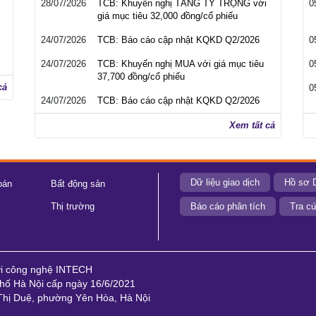
28/07/2026
TCB: Khuyến nghị TĂNG TỶ TRỌNG với
0
giá mục tiêu 32,000 đồng/cổ phiếu
24/07/2026
TCB: Báo cáo cập nhật KQKD Q2/2026
0
24/07/2026
TCB: Khuyến nghị MUA với giá mục tiêu
0
37,700 đồng/cổ phiếu
cả
0
24/07/2026
TCB: Báo cáo cập nhật KQKD Q2/2026
Xem tất cả
Dữ liệu giao dịch
Hồ sơ 
oán
Bất động sản
Thị trường
Báo cáo phân tích
Tra cứ
ới công nghệ INTECH
ố Hà Nội cấp ngày 16/6/2021
 Thị Duệ, phường Yên Hòa, Hà Nội