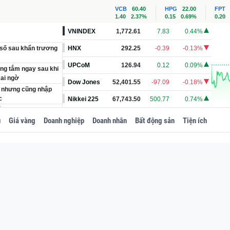
VCB
60.40
HPG
22.00
FPT
1.40
2.37%
0.15
0.69%
0.20
VNINDEX
1,772.61
7.83
0.44%
 số sau khẩn trương
HNX
292.25
-0.39
-0.13%
UPCoM
126.94
0.12
0.09%
ng tắm ngay sau khi
 ai ngờ
Dow Jones
52,401.55
-97.09
-0.18%
i, nhưng cũng nhập
c
Nikkei 225
67,743.50
500.77
0.74%
ng tiền giao dịch
u
Giá vàng
Doanh nghiệp
Doanh nhân
Bất động sản
Tiện ích
trái phiếu Chính
t hành tinh tại Hà
Việt Nam, bất ngờ với
: Dòng tiền giấu mặt
có sóng lớn?
iệt Nam sắp bị thu
 gần 50.000 tỷ