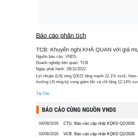
Trình làng taxi bay chạy bằng điện, rút ngắn
12:25
phút xuống còn 9 phút
Báo cáo phân tích
TCB: Khuyến nghị KHẢ QUAN với giá mục
Nguồn báo cáo: VNDS
Doanh nghiệp liên quan: TCB
Ngày phát hành: 28/11/2022
Lợi nhuận (LN) ròng Q3/22 tăng mạnh 22,1% svck, theo 
trưởng LN ròng kỳ vọng giảm tốc và chỉ tăng 12-14% svc
Tải File
BÁO CÁO CÙNG NGUỒN VNDS
04/08/2026
CTG: Báo cáo cập nhật KQKD Q2/2026
03/08/2026
VCB: Báo cáo cập nhật KQKD Q2/2026