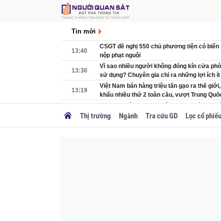
Tin mới
CSGT đề nghị 550 chủ phương tiện có biển
13:40
nộp phạt nguội
Vì sao nhiều người không đóng kín cửa phò
13:30
sử dụng? Chuyên gia chỉ ra những lợi ích ít
Việt Nam bán hàng triệu tấn gạo ra thế giớ
13:19
khẩu nhiều thứ 2 toàn cầu, vượt Trung Quố
Khởi tố Phùng Hồng Huệ SN 1998, làm rõ dò
13:05
hơn 120 tỷ đồng trong 3 năm
Thị trường
Ngành
Tra cứu GD
Lọc cổ phiế
Kho bạc Nhà nước còn gần 300.000 tỷ đồng 
13:03
phủ phải phát hành trong 5 tháng cuối năm
Chưa đầy 1 tháng nữa, tuyến đường đắt nhấ
13:00
Nội chính thức đạt cột mốc quan trọng
Tập đoàn 200 năm tuổi báo lãi nghìn tỷ tại 
12:54
đóng góp từ THACO và REE
Cơ hội chỉ xuất hiện ít lần trong 10 năm qua
12:35
P-Notes đang quay trở lại, thị trường liệu 
Hơn 7.000 hộ dân tại thành phố giàu nhất V
12:30
hồi đất, nhường chỗ cho 4 dự án trọng điểm