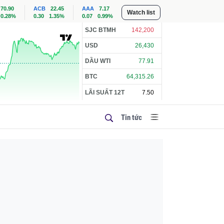
70.90
ACB
22.45
AAA
7.17
Watch list
0.28%
0.30
1.35%
0.07
0.99%
SJC BTMH
142,200
USD
26,430
DẦU WTI
77.91
BTC
64,315.26
LÃI SUẤT 12T
7.50
Tin tức