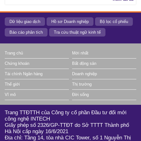
Dữ liệu giao dịch
Hồ sơ Doanh nghiệp
Bộ lọc cổ phiếu
Báo cáo phân tích
Tra cứu thuật ngữ kinh tế
Trang chủ
Mới nhất
Chứng khoán
Bất động sản
Tài chính Ngân hàng
Doanh nghiệp
Thế giới
Thị trường
Vĩ mô
Đời sống
Trang TTĐTTH của Công ty cổ phần Đầu tư đổi mới
công nghệ INTECH
Giấy phép số 2326/GP-TTĐT do Sở TTTT Thành phố
Hà Nội cấp ngày 16/6/2021
Địa chỉ: Tầng 14, tòa nhà CIC Tower, số 1 Nguyễn Thị