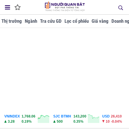
Thị trường
Ngành
Tra cứu GD
Lọc cổ phiếu
Giá vàng
Doanh ng
VNINDEX
1,768.06
SJC BTMH
143,200
USD
26,410
3.28
0.19%
500
0.35%
10
-0.04%