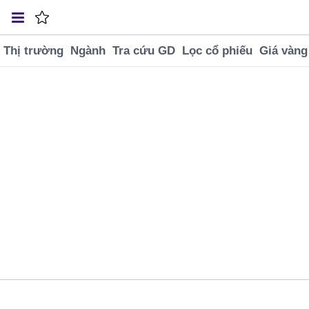
Thị trường
Ngành
Tra cứu GD
Lọc cổ phiếu
Giá vàng
VNINDEX
SJC BTMH
USD